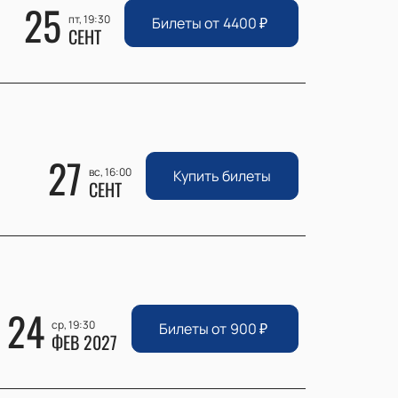
25
пт, 19:30
Билеты от
4400
₽
СЕНТ
27
вс, 16:00
Купить билеты
СЕНТ
24
ср, 19:30
Билеты от
900
₽
ФЕВ 2027