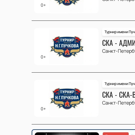
0+
Турнир имени Пу
СКА - АДМ
Санкт-Петерб
0+
Турнир имени Пу
СКА - СКА
Санкт-Петерб
0+