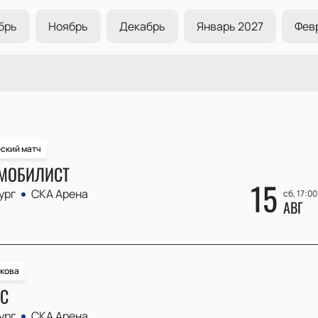
брь
Ноябрь
Декабрь
Январь 2027
Фев
еский матч
ОМОБИЛИСТ
15
ург
СКА Арена
сб, 17:00
АВГ
чкова
ЫС
ург
СКА Арена