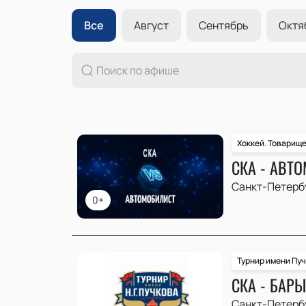
Все
Август
Сентябрь
Октя
Хоккей. Товарищ
СКА - АВТ
Санкт-Петерб
0+
Турнир имени Пу
СКА - БАР
Санкт-Петерб