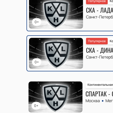
Популярное
Ко
СКА - ЛАД
Санкт-Петерб
0+
Популярное
Ко
СКА - ДИН
Санкт-Петерб
0+
Континентальная
СПАРТАК - 
Москва
Мег
0+