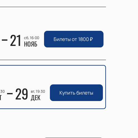
21
сб, 16:00
Билеты от
1800
₽
НОЯБ
29
:30
вт, 19:30
Купить билеты
Т
ДЕК