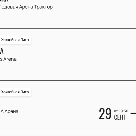
Ледовая Арена Трактор
 Хоккейная Лига
КА
s Arena
 Хоккейная Лига
29
А Арена
вт, 19:30
СЕНТ