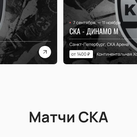
7 сентября
—
11 ноября
СКА - ДИНАМО М
Санкт-Петербург, СКА Арена
от
1400
₽
Континентальная Х
Матчи СКА