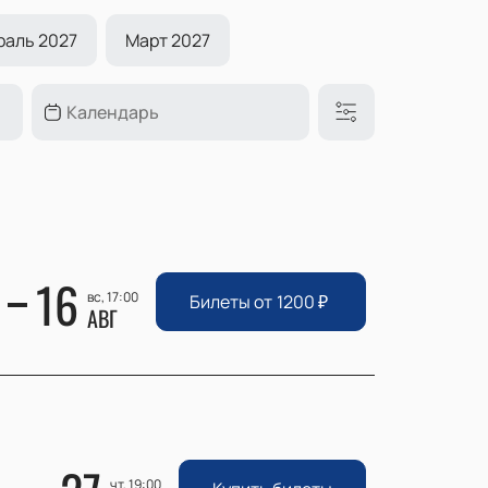
раль 2027
Март 2027
16
вс, 17:00
Билеты от
1200
₽
АВГ
чт, 19:00