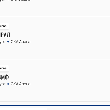
чкова
ИРАЛ
ург
СКА Арена
чкова
-ВМФ
ург
СКА Арена