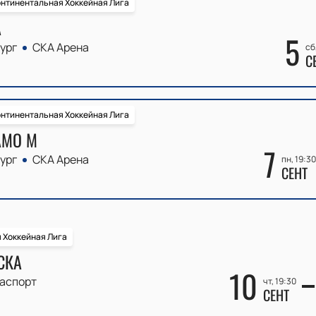
нтинентальная Хоккейная Лига
А
5
ург
СКА Арена
сб
С
нтинентальная Хоккейная Лига
АМО М
7
ург
СКА Арена
пн, 19:30
СЕНТ
 Хоккейная Лига
СКА
10
аспорт
чт, 19:30
СЕНТ