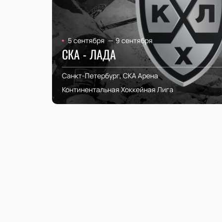
5 сентября
—
9 сентября
СКА - ЛАДА
Санкт-Петербург, СКА Арена
Континентальная Хоккейная Лига