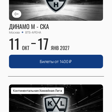
0+
ДИНАМО М - СКА
Москва
ВТБ-АРЕНА
11
17
ОКТ
ЯНВ 2027
Билеты от
1400
₽
Континентальная Хоккейная Лига