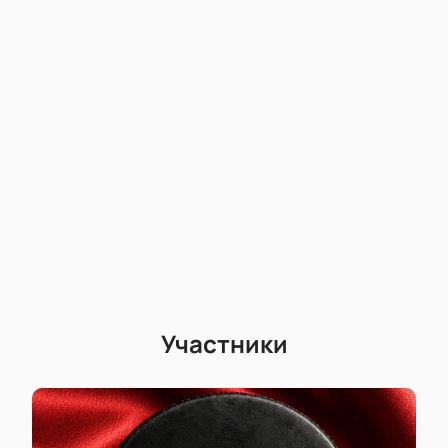
ВИП-зоны. Узнайте стоимость билета сразу на
сайте: цена зависит от выбранного сектора. Время
начала матча и продолжительность указаны при
оформлении заказа.
Простой выбор мест по схеме арены
Онлайн-заказ без очередей
Доступ к ВИП-зонам для особых гостей
Возможность оформить корпоративную
покупку
Оформление покупки по телефону
Честная стоимость без скрытых платежей
Купить билеты
можно быстро и удобно прямо
сейчас
Участники