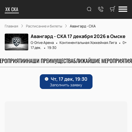
ХК СКА
Главная
Расписание и билеты
Авангард - СКА
Авангард - СКА 17 декабря 2026 в Омске
G-Drive Арена
Континентальная Хоккейная Лига
0+
17 дек.
19:30
МЕРОПРИЯТИИ
НАШИ ПРЕИМУЩЕСТВА
БЛИЖАЙШИЕ МЕРОПРИЯТИЯ