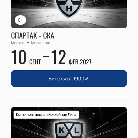
0+
СПАРТАК - СКА
Москва
Мегаспорт
10
12
СЕНТ
ФЕВ 2027
Билеты от
1900
₽
Континентальная Хоккейная Лига