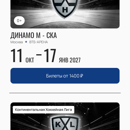
0+
ДИНАМО М - СКА
Москва
ВТБ-АРЕНА
11
17
ОКТ
ЯНВ 2027
Билеты от
1400
₽
Континентальная Хоккейная Лига