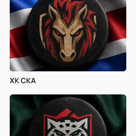
необходимости
На сайте вы найдете всю нужную информацию:
когда начнется матч, сколько длится игра и
расписание ближайших встреч КХЛ. Купите билет
на хоккей — получите яркие эмоции и
незабываемый вечер!
ХК СКА