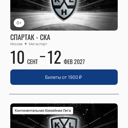
0+
СПАРТАК - СКА
Москва
Мегаспорт
10
12
СЕНТ
ФЕВ 2027
Билеты от
1900
₽
Континентальная Хоккейная Лига