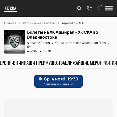
ХК СКА
Главная
Расписание и билеты
Адмирал - СКА
Билеты на ХК Адмирал - ХК СКА во
Владивостоке
Фетисов Арена
Континентальная Хоккейная Лига
0+
4 нояб.
19:30
МЕРОПРИЯТИИ
НАШИ ПРЕИМУЩЕСТВА
БЛИЖАЙШИЕ МЕРОПРИЯТИЯ