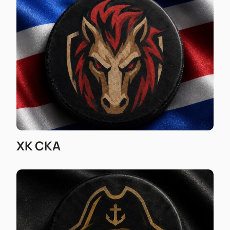
для максимального комфорта
Воспользуйтесь корпоративными
предложениями для компаний или групп
Оформите заказ по телефону для
индивидуального подхода
Видите прозрачную цену без скрытых
платежей
Купить билеты
просто — выберите
подходящие места за пару минут!
ХК СКА