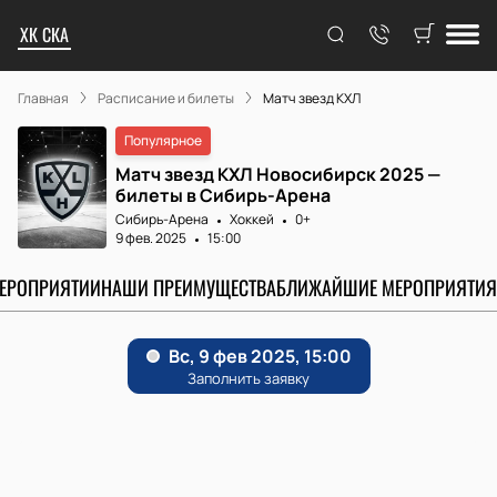
ХК СКА
Главная
Расписание и билеты
Матч звезд КХЛ
Популярное
Матч звезд КХЛ Новосибирск 2025 —
билеты в Сибирь-Арена
Сибирь-Арена
Хоккей
0+
9 фев. 2025
15:00
МЕРОПРИЯТИИ
НАШИ ПРЕИМУЩЕСТВА
БЛИЖАЙШИЕ МЕРОПРИЯТИЯ