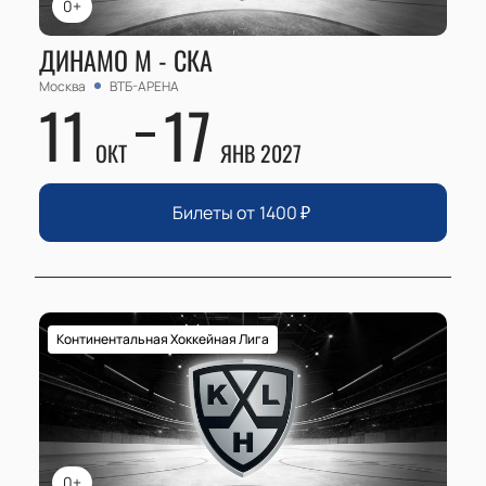
0+
ДИНАМО М - СКА
Москва
ВТБ-АРЕНА
11
17
ОКТ
ЯНВ 2027
Билеты от
1400
₽
Континентальная Хоккейная Лига
0+