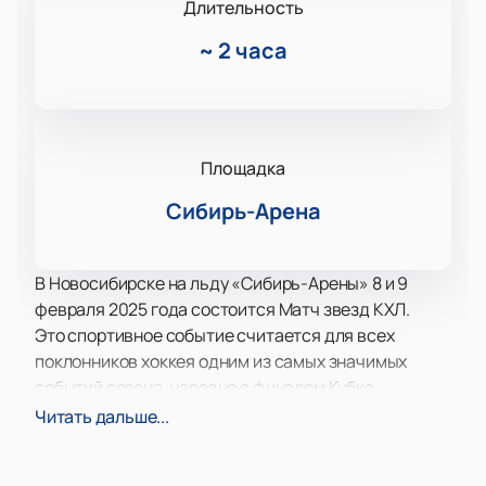
Длительность
~
2 часа
Площадка
Сибирь-Арена
В Новосибирске на льду «Сибирь-Арены» 8 и 9
февраля 2025 года состоится Матч звезд КХЛ.
Это спортивное событие считается для всех
поклонников хоккея одним из самых значимых
событий сезона, наравне с финалом Кубка
Гагарина. Здесь собираются лучшие хоккеисты,
Читать дальше...
которые не только проводят матчи, но и участвуют
в различных конкурсах. В предыдущем году