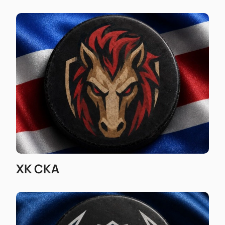
организации;
Позвоните нам для оформления заказа по
телефону;
Узнайте актуальные цены на билеты прямо на
сайте.
Планируйте поход на ближайшие матчи КХЛ
заранее — приобрести билеты на хоккей онлайн
удобно и выгодно. Купить билет просто: выберите
нужную игру, определитесь с местами по схеме
зала и оформите заказ за несколько минут прямо у
нас.
ХК СКА