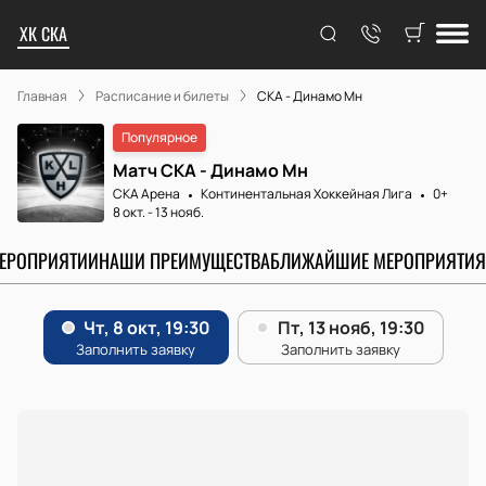
ХК СКА
Главная
Расписание и билеты
СКА - Динамо Мн
Популярное
Матч СКА - Динамо Мн
СКА Арена
Континентальная Хоккейная Лига
0+
8 окт.
-
13 нояб.
МЕРОПРИЯТИИ
НАШИ ПРЕИМУЩЕСТВА
БЛИЖАЙШИЕ МЕРОПРИЯТИЯ