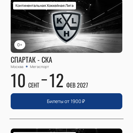
Континентальная Хоккейная Лига
0+
СПАРТАК - СКА
Москва
Мегаспорт
10
12
СЕНТ
ФЕВ 2027
Билеты от
1900
₽