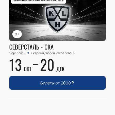
Континентальная Хоккейная Лига
0+
СЕВЕРСТАЛЬ - СКА
Череповец
Ледовый дворец «Череповец»
13
20
ОКТ
ДЕК
Билеты от
2000
₽