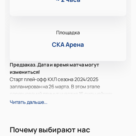
Площадка
СКА Арена
Предзаказ. Дата и время матча могут
измениться!
Старт плей-офф КХЛ сезона 2024/2025
запланирован на 26 марта. В этом этапе
соревнований примут участие 16 сильнейших
команд — по 8 из Западной и Восточной
Читать дальше...
конференций. Главным призом турнира станет
Кубок Гагарина. Состязания продлятся в течение
двух месяцев и завершатся 31 мая, когда будет
Почему выбирают нас
определён абсолютный победитель сезона 2025