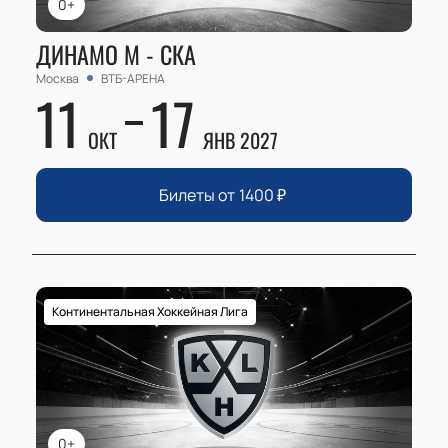
0+
ДИНАМО М - СКА
Москва
ВТБ-АРЕНА
11
17
ОКТ
ЯНВ 2027
Билеты от
1400
₽
Континентальная Хоккейная Лига
0+