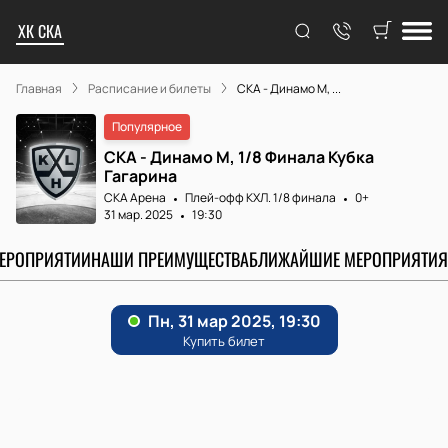
ХК СКА
Главная
Расписание и билеты
СКА - Динамо М, ...
Популярное
СКА - Динамо М, 1/8 Финала Кубка
Гагарина
СКА Арена
Плей-офф КХЛ. 1/8 финала
0+
31 мар. 2025
19:30
МЕРОПРИЯТИИ
НАШИ ПРЕИМУЩЕСТВА
БЛИЖАЙШИЕ МЕРОПРИЯТИЯ