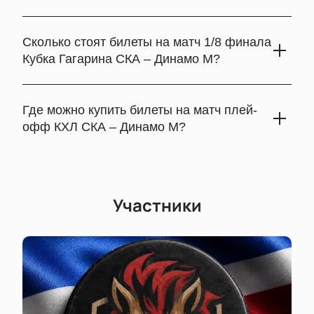
Игра пройдет в Санкт-Петербурге на СКА-Арене.
Современная арена с отличным обзором и удобной
Сколько стоят билеты на матч 1/8 финала
инфраструктурой обеспечит комфорт болельщикам.
Кубка Гагарина СКА – Динамо М?
Цены на билеты варьируются в зависимости от места на
трибуне. Ознакомьтесь с актуальной стоимостью
Где можно купить билеты на матч плей-
билетов на нашем сайте.
офф КХЛ СКА – Динамо М?
Билеты доступны для покупки на нашем сайте. После
оформления заказа вам будет отправлен электронный
билет для входа на арену.
Участники