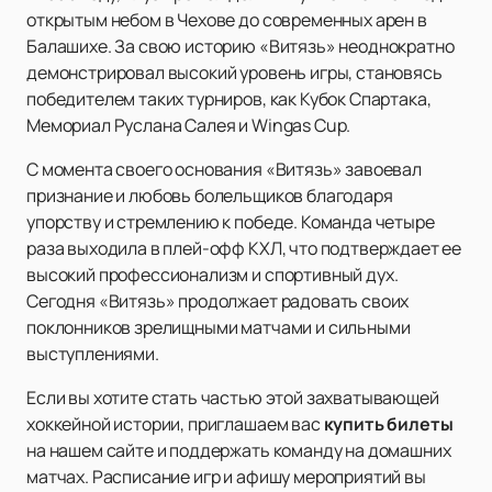
открытым небом в Чехове до современных арен в
Балашихе. За свою историю «Витязь» неоднократно
демонстрировал высокий уровень игры, становясь
победителем таких турниров, как Кубок Спартака,
Мемориал Руслана Салея и Wingas Cup.
С момента своего основания «Витязь» завоевал
признание и любовь болельщиков благодаря
упорству и стремлению к победе. Команда четыре
раза выходила в плей-офф КХЛ, что подтверждает ее
высокий профессионализм и спортивный дух.
Сегодня «Витязь» продолжает радовать своих
поклонников зрелищными матчами и сильными
выступлениями.
Если вы хотите стать частью этой захватывающей
хоккейной истории, приглашаем вас
купить билеты
на нашем сайте и поддержать команду на домашних
матчах. Расписание игр и афишу мероприятий вы