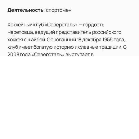
Деятельность
:
спортсмен
Хоккейный клуб «Северсталь» — гордость
Череповца, ведущий представитель российского
хоккея с шайбой. Основанный 18 декабря 1955 года,
клуб имеет богатую историю и славные традиции. С
2008 года «Северсталь» выступает в
Континентальной хоккейной лиге (КХЛ), одной из
самых престижных хоккейных лиг в мире.
История клуба началась под названием «Строитель»,
затем он был переименован в «Металлург», и только в
1994 году получил своё нынешнее имя —
«Северсталь». Команда добилась значительных
успехов, став серебряным призёром чемпионата
России в сезоне 2002/03 и бронзовым призёром в
сезоне 2000/01. Клуб также завоевал множество
других наград, включая Кубок РСФСР и приз «Гроза