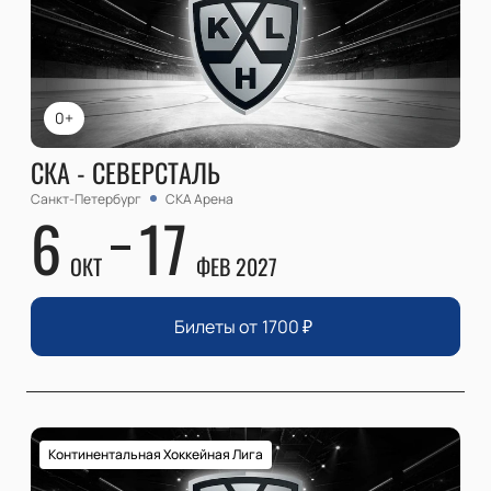
0+
СКА - СЕВЕРСТАЛЬ
Санкт-Петербург
СКА Арена
6
17
ОКТ
ФЕВ 2027
Билеты от
1700
₽
Континентальная Хоккейная Лига