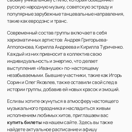
русскую народную музыку, советскую эстраду и
популярные зарубежные танцевальные направления,
такие как евродэнс и транс.
Современный состав группы включает в себя
харизматичных артистов: Андрея Григорьева-
Апполонова, Кирилла Андреева и Кирилла Туриченко.
Каждый из них привносит в коллектив свою
индивидуальность и энергию, что делает
выступления «Иванушек» по-настоящему
незабываемыми. Бывшие участники, такие как Игорь
Сорин и Олег Яковлев, также оставили свой след в
истории группы, добавив ей новых красок и эмоций.
Если вы хотите окунуться в атмосферу настоящего
музыкального праздника и насладиться живым
исполнением любимых хитов, приглашаем вас
купить билеты
на нашем сайте. Здесь вы также
найдете актуальное расписание и афишу