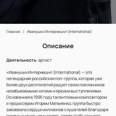
Главная
Иванушки Интернешнл (International)
Описание
Деятельность
:
артист
«Иванушки Интернешнл (International) — это
легендарная российская поп-группа, которая уже
более двух десятилетий радует своих поклонников
незабываемыми хитами и яркими выступлениями.
Основанная в 1995 году талантливым композитором
и продюсером Игорем Матвиенко, группа быстро
завоевала сердца миллионов слушателей благодаря
своему уникальному стилю, который объединяет