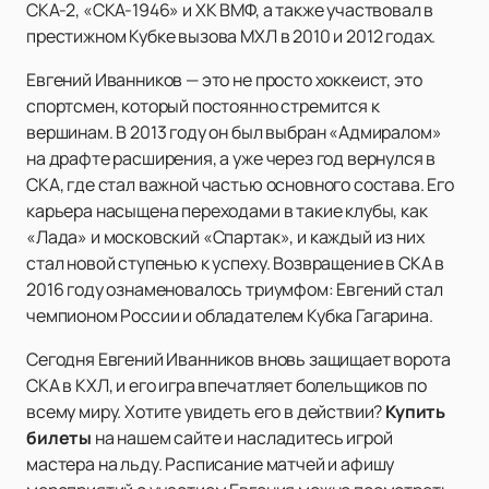
СКА-2, «СКА-1946» и ХК ВМФ, а также участвовал в
престижном Кубке вызова МХЛ в 2010 и 2012 годах.
Евгений Иванников — это не просто хоккеист, это
спортсмен, который постоянно стремится к
вершинам. В 2013 году он был выбран «Адмиралом»
на драфте расширения, а уже через год вернулся в
СКА, где стал важной частью основного состава. Его
карьера насыщена переходами в такие клубы, как
«Лада» и московский «Спартак», и каждый из них
стал новой ступенью к успеху. Возвращение в СКА в
2016 году ознаменовалось триумфом: Евгений стал
чемпионом России и обладателем Кубка Гагарина.
Сегодня Евгений Иванников вновь защищает ворота
СКА в КХЛ, и его игра впечатляет болельщиков по
всему миру. Хотите увидеть его в действии?
Купить
билеты
на нашем сайте и насладитесь игрой
мастера на льду. Расписание матчей и афишу