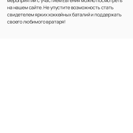
мероприятий с участием Евгения можно посмотреть
на нашем сайте. Не упустите возможность стать
свидетелем ярких хоккейных баталий и поддержать
своего любимого вратаря!
ХК СКА
Расписание и билеты
Новости клуба
ХК СКА