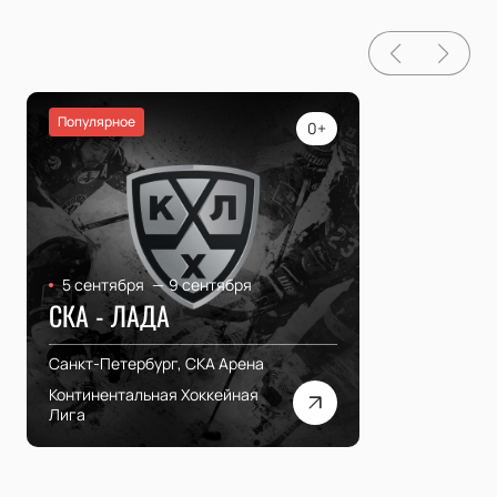
Популярное
0+
5 сентября
—
9 сентября
СКА - ЛАДА
Санкт-Петербург, СКА Арена
Континентальная Хоккейная
Лига