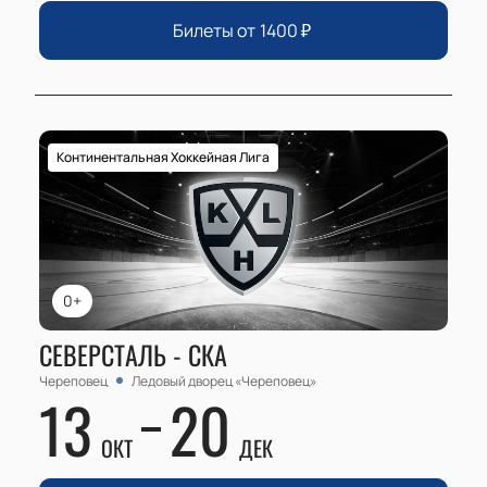
Билеты от
1400
₽
Континентальная Хоккейная Лига
0+
СЕВЕРСТАЛЬ - СКА
Череповец
Ледовый дворец «Череповец»
13
20
ОКТ
ДЕК