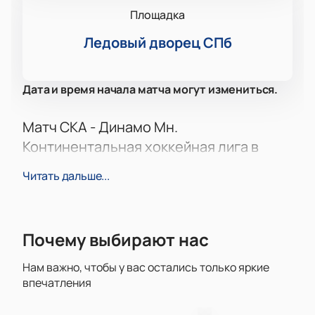
Площадка
Ледовый дворец СПб
Дата и время начала матча могут измениться.
Матч СКА - Динамо Мн.
Континентальная хоккейная лига в
рамках турнира
Читать дальше...
Встреча между командами СКА и Динамо Минск —
одно из самых ярких событий сезона
Континентальной хоккейной лиги. Это не просто
игра: каждый поединок этих соперников
Почему выбирают нас
превращается в настоящее шоу, собирает полные
Нам важно, чтобы у вас остались только яркие
трибуны и дарит сильные эмоции фанатам.
впечатления
Атмосфера на стадионе всегда наполнена
энергией, а спортсмены показывают отличную игру