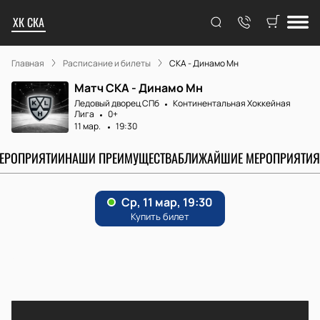
ХК СКА
Главная
Расписание и билеты
СКА - Динамо Мн
Матч СКА - Динамо Мн
Ледовый дворец СПб
Континентальная Хоккейная
Лига
0+
11 мар.
19:30
МЕРОПРИЯТИИ
НАШИ ПРЕИМУЩЕСТВА
БЛИЖАЙШИЕ МЕРОПРИЯТИЯ