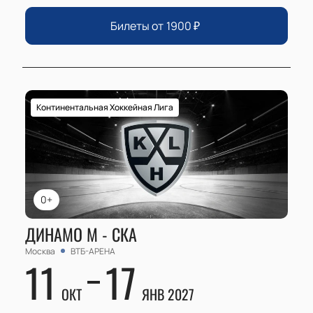
Билеты от
1900
₽
Континентальная Хоккейная Лига
0+
ДИНАМО М - СКА
Москва
ВТБ-АРЕНА
11
17
ОКТ
ЯНВ 2027