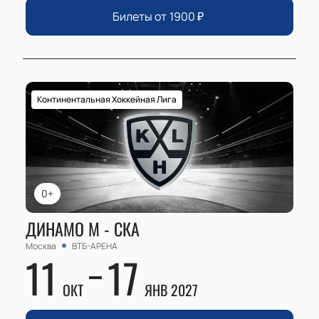
Билеты от
1900
₽
Континентальная Хоккейная Лига
0+
ДИНАМО М - СКА
Москва
ВТБ-АРЕНА
11
17
ОКТ
ЯНВ 2027