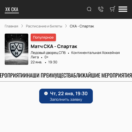
ХК СКА
Главная
Расписание и билеты
СКА - Спартак
Популярное
Матч СКА - Спартак
Ледовый дворец СПб
Континентальная Хоккейная
Лига
0+
22 янв.
19:30
МЕРОПРИЯТИИ
НАШИ ПРЕИМУЩЕСТВА
БЛИЖАЙШИЕ МЕРОПРИЯТИЯ