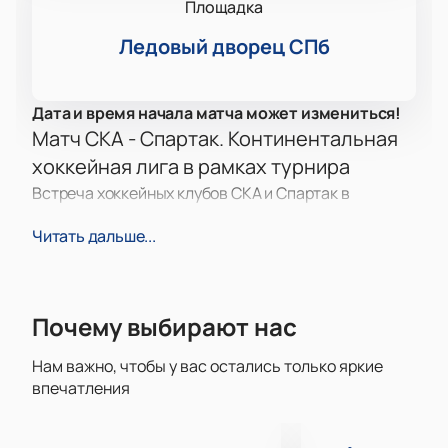
Площадка
Ледовый дворец СПб
Дата и время начала матча может измениться!
Матч СКА - Спартак. Континентальная
хоккейная лига в рамках турнира
Встреча хоккейных клубов СКА и Спартак в
Континентальной хоккейной лиге — одно из самых
Читать дальше...
ярких событий сезона для поклонников этого вида
спорта в России. Обе команды показывают
зрелищную игру, полную эмоций, азарта и
настоящей борьбы за результат. Каждая игра
Почему выбирают нас
между этими соперниками создает особую
атмосферу, когда на льду решается судьба двух
Нам важно, чтобы у вас остались только яркие
сильнейших участников КХЛ. Матчи такого уровня
впечатления
ждут зрители всех возрастов, ведь
противостояние СКА и Спартак всегда становится