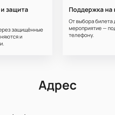
 и защита
Поддержка на 
От выбора билета 
мероприятие — под
через защищённые
телефону.
аняются и
и.
Адрес