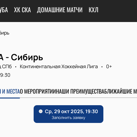
УБА
ХК СКА
ДОМАШНИЕ МАТЧИ
КХЛ
бирь
А - Сибирь
ц СПб
Континентальная Хоккейная Лига
0+
19:30
 И МЕСТА
О МЕРОПРИЯТИИ
НАШИ ПРЕИМУЩЕСТВА
БЛИЖАЙШИЕ М