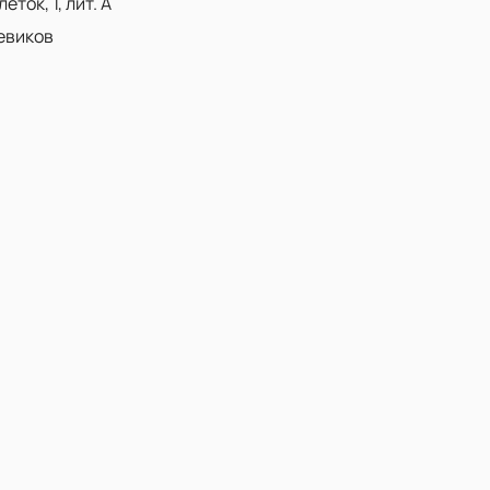
ток, 1, лит. А
евиков