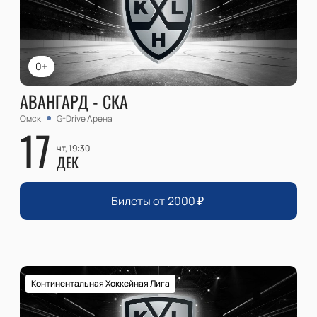
0+
АВАНГАРД - СКА
Омск
G-Drive Арена
17
чт, 19:30
ДЕК
Билеты от
2000
₽
Континентальная Хоккейная Лига