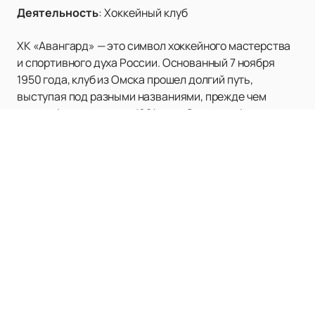
Деятельность
:
Хоккейный клуб
ХК «Авангард» — это символ хоккейного мастерства
и спортивного духа России. Основанный 7 ноября
1950 года, клуб из Омска прошел долгий путь,
выступая под разными названиями, прежде чем
стать «Авангардом» в 1981 году. Сегодня «Авангард»
— это один из ведущих клубов Континентальной
хоккейной лиги (КХЛ), завоевавший уважение и
любовь тысяч болельщиков.
Клуб имеет богатую историю достижений.
«Авангард» становился чемпионом РСФСР в 1959 и
1973 годах, чемпионом России в 2004 и 2021 годах, а
также обладателем Кубка Гагарина в 2021 году. В его
активе также Кубок Европейских чемпионов 2005
года и многочисленные победы в конференциях и
дивизионах КХЛ.