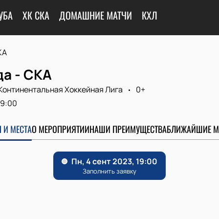
УБА
ХК СКА
ДОМАШНИЕ МАТЧИ
КХЛ
КА
а - СКА
Континентальная Хоккейная Лига
0+
19:00
 И МЕСТА
О МЕРОПРИЯТИИ
НАШИ ПРЕИМУЩЕСТВА
БЛИЖАЙШИЕ М