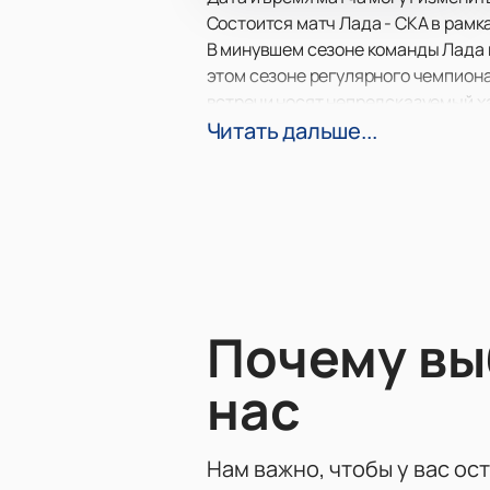
Состоится матч Лада - СКА в рамк
В минувшем сезоне команды Лада 
этом сезоне регулярного чемпион
встречи носят непредсказуемый ха
надолго запомнится вам своей ат
Читать дальше...
Кто окажется сильнее: уверенные 
дома, дожидаясь трансляции игры,
противостояние собственными гла
Попасть на трибуны ледовой арены
окажутся на вашей электронной по
Почему в
нас
Нам важно, чтобы у вас ос