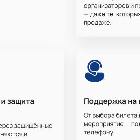
организаторов и 
— даже те, которы
продаже.
 и защита
Поддержка на 
От выбора билета 
мероприятие — под
через защищённые
телефону.
аняются и