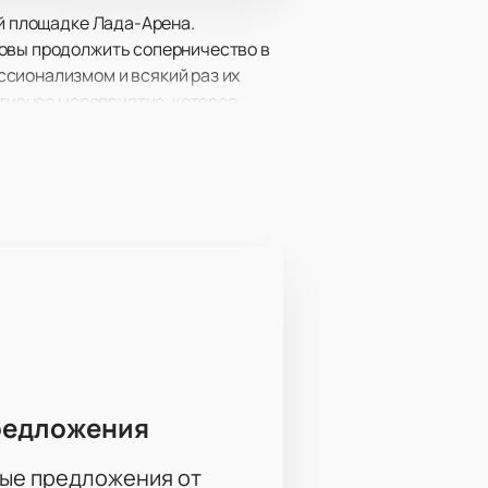
ой площадке Лада-Арена.
товы продолжить соперничество в
ссионализмом и всякий раз их
ртивное мероприятие, которое
ь прогнозам и обзорам и остаться
лиги и увидеть это
циальные билеты на матчи КХЛ
!
редложения
ые предложения от