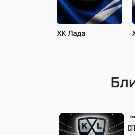
ХК Лада
Бл
Ко
СП