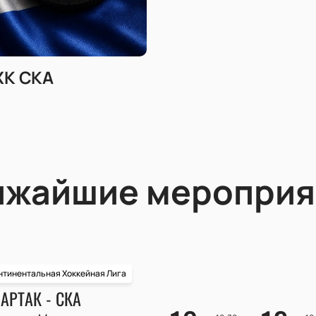
ХК СКА
ижайшие мероприя
нтинентальная Хоккейная Лига
АРТАК - СКА