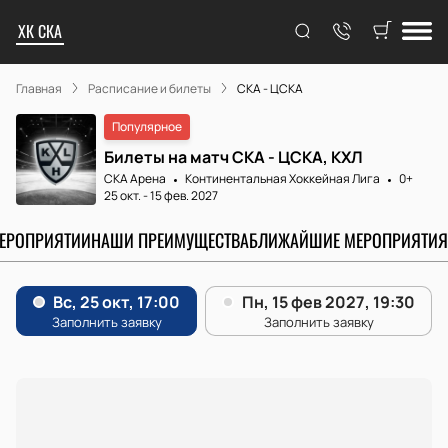
ХК СКА
Главная
Расписание и билеты
СКА - ЦСКА
Популярное
Билеты на матч СКА - ЦСКА, КХЛ
СКА Арена
Континентальная Хоккейная Лига
0+
25 окт.
-
15 фев. 2027
МЕРОПРИЯТИИ
НАШИ ПРЕИМУЩЕСТВА
БЛИЖАЙШИЕ МЕРОПРИЯТИЯ