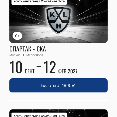
Континентальная Хоккейная Лига
0+
СПАРТАК - СКА
Москва
Мегаспорт
10
12
СЕНТ
ФЕВ 2027
Билеты от
1900
₽
Континентальная Хоккейная Лига