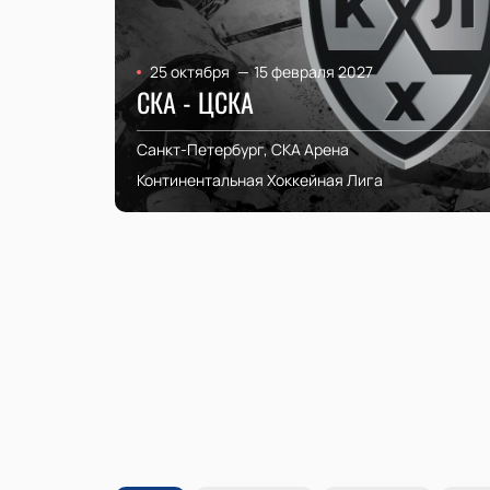
25 октября
—
15 февраля 2027
СКА - ЦСКА
Санкт-Петербург, СКА Арена
Континентальная Хоккейная Лига