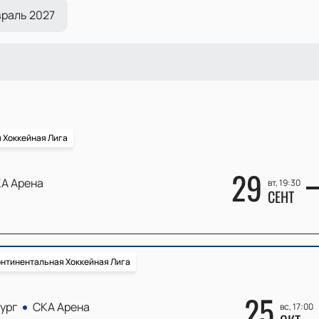
раль 2027
 Хоккейная Лига
29
А Арена
вт, 19:30
СЕНТ
нтинентальная Хоккейная Лига
25
ург
СКА Арена
вс, 17:00