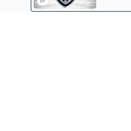
0+
Деятельность
:
спортсмен
Хоккейный клуб ЦСКА, основанный в 1
клубов в истории мирового спорта. 
переименовывался, пока в 1959 году
матчи команда проводит на современн
ЦСКА — это не просто клуб, это леген
самым титулованным клубом в истории