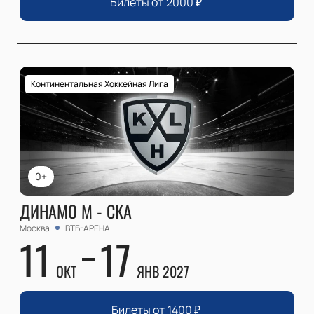
Билеты от
2000
₽
Континентальная Хоккейная Лига
0+
ДИНАМО М - СКА
Москва
ВТБ-АРЕНА
11
17
ОКТ
ЯНВ 2027
Билеты от
1400
₽