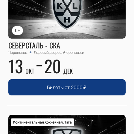
0+
СЕВЕРСТАЛЬ - СКА
Череповец
Ледовый дворец «Череповец»
13
20
ОКТ
ДЕК
Билеты от
2000
₽
Континентальная Хоккейная Лига