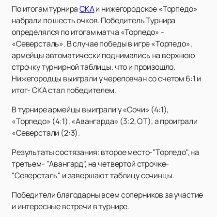
По итогам турнира
СКА
и нижегородское «Торпедо»
набрали по шесть очков. Победитель Турнира
определялся по итогам матча «Торпедо» -
«Северсталь». В случае победы в игре «Торпедо»,
армейцы автоматически поднимались на верхнюю
строчку турнирной таблицы, что и произошло.
Нижегородцы выиграли у череповчан со счетом 6:1 и
итог- СКА стал победителем.
В турнире армейцы выиграли у «Сочи» (4:1),
«Торпедо» (4:1), «Авангарда» (3:2, ОТ), а проиграли
«Северстали (2:3).
Результаты состязания: второе место-"Торпедо", на
третьем- "Авангард", на четвертой строчке-
"Северсталь" и завершают таблицу сочинцы.
Победители благодарны всем соперников за участие
и интересные встречи в турнире.