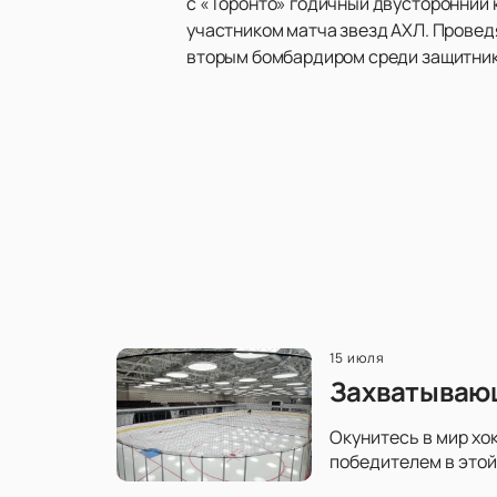
с «Торонто» годичный двусторонний 
участником матча звезд АХЛ. Проведя
вторым бомбардиром среди защитник
15 июля
Захватывающ
Окунитесь в мир хо
победителем в этой