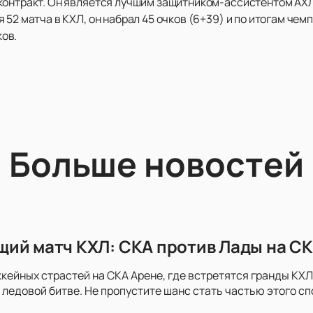
контракт. Он является лучшим защитником-ассистентом АХЛ
 52 матча в КХЛ, он набрал 45 очков (6+39) и по итогам че
ов.
Больше новостей
ий матч КХЛ: СКА против Лады на СК
ккейных страстей на СКА Арене, где встретятся гранды КХЛ 
 ледовой битве. Не пропустите шанс стать частью этого с