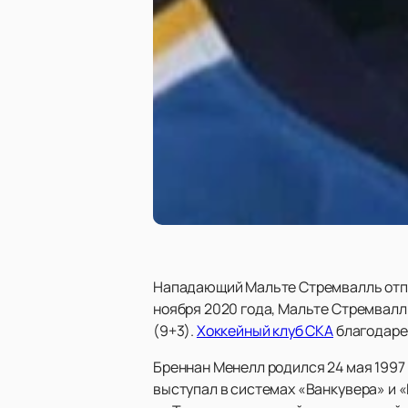
Нападающий Мальте Стремвалль отпра
ноября 2020 года, Мальте Стремвалль
(9+3).
Хоккейный клуб СКА
благодарен
Бреннан Менелл родился 24 мая 1997 
выступал в системах «Ванкувера» и «