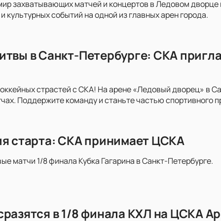
мир захватывающих матчей и концертов в Ледовом дворце на
и культурных событий на одной из главных арен города.
итвы в Санкт-Петербурге: СКА пригла
хоккейных страстей с СКА! На арене «Ледовый дворец» в С
ах. Поддержите команду и станьте частью спортивного п
ия старта: СКА принимает ЦСКА
вые матчи 1/8 финала Кубка Гагарина в Санкт-Петербурге.
сразятся в 1/8 финала КХЛ на ЦСКА А