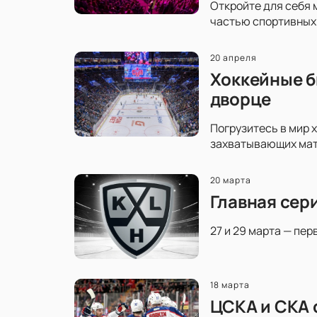
Откройте для себя 
частью спортивных 
20 апреля
Хоккейные б
дворце
Погрузитесь в мир 
захватывающих матч
20 марта
Главная сер
27 и 29 марта — пер
18 марта
ЦСКА и СКА 