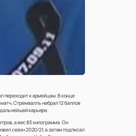
л переходит к армейцам. В конце
 матч, Стремвалль набрал 12 баллов
в дальнейшей карьере.
тров, а вес 83 килограмма. Он
вел сезон 2020/21, а затем подписал