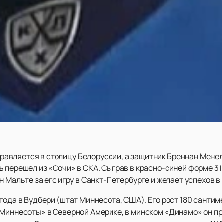
вляется в столицу Белоруссии, а защитник Бреннан Менел
 перешел из «Сочи» в СКА. Сыграв в красно-синей форме 31
 Мальте за его игру в Санкт-Петербурге и желает успехов 
года в Вудбери (штат Миннесота, США). Его рост 180 сантиме
Миннесоты» в Северной Америке, в минском «Динамо» он про