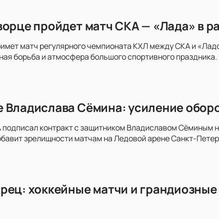
ворце пройдет матч СКА — «Лада» в р
имет матч регулярного чемпионата КХЛ между СКА и «Ладо
ая борьба и атмосфера большого спортивного праздника. 
 Владислава Сёмина: усиление оборо
 подписал контракт с защитником Владиславом Сёминым на 
обавит зрелищности матчам на Ледовой арене Санкт-Пете
рец: хоккейные матчи и грандиозные 