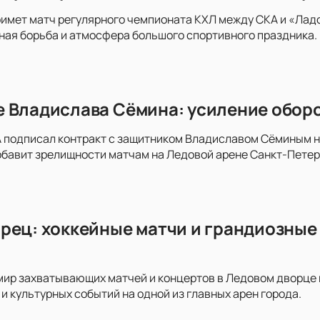
имет матч регулярного чемпионата КХЛ между СКА и «Ладо
ая борьба и атмосфера большого спортивного праздника. 
 Владислава Сёмина: усиление оборо
 подписал контракт с защитником Владиславом Сёминым на 
обавит зрелищности матчам на Ледовой арене Санкт-Пете
рец: хоккейные матчи и грандиозные 
мир захватывающих матчей и концертов в Ледовом дворце на
и культурных событий на одной из главных арен города.