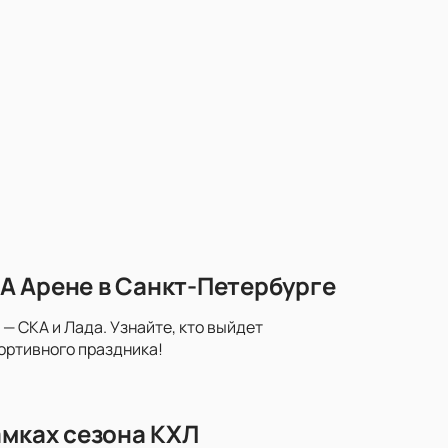
А Арене в Санкт-Петербурге
— СКА и Лада. Узнайте, кто выйдет
портивного праздника!
амках сезона КХЛ