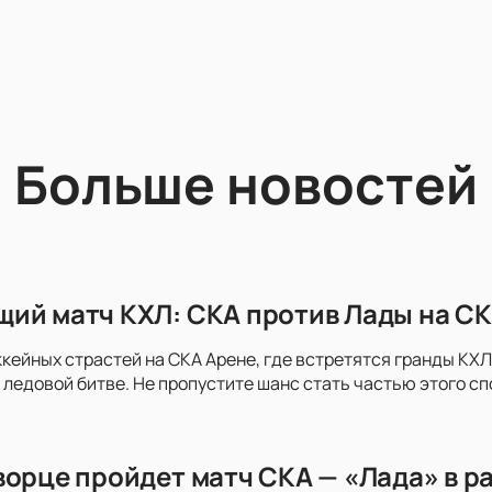
Больше новостей
ий матч КХЛ: СКА против Лады на СК
ккейных страстей на СКА Арене, где встретятся гранды КХЛ 
 ледовой битве. Не пропустите шанс стать частью этого с
ворце пройдет матч СКА — «Лада» в р