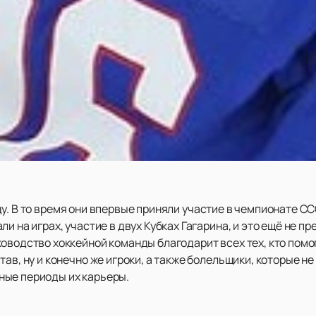
у. В то время они впервые приняли участие в чемпионате СС
и на играх, участие в двух Кубках Гагарина, и это ещё не п
оводство хоккейной команды благодарит всех тех, кто помо
ав, ну и конечно же игроки, а также болельщики, которые не
ные периоды их карьеры.