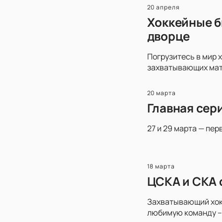
20 апреля
Хоккейные б
дворце
Погрузитесь в мир 
захватывающих матч
20 марта
Главная сер
27 и 29 марта — пер
18 марта
ЦСКА и СКА 
Захватывающий хокк
любимую команду – 