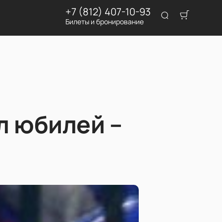
+7 (812) 407-10-93
Билеты и бронирование
л юбилей –