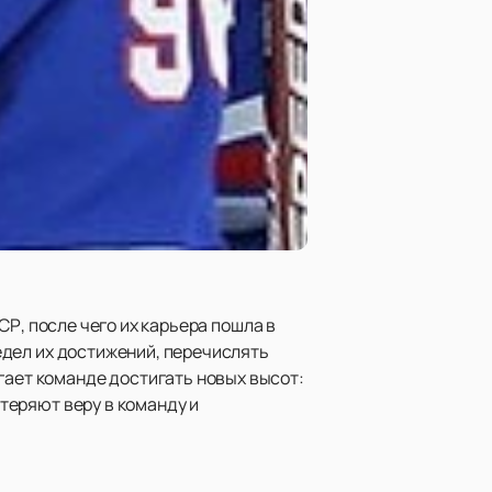
СР, после чего их карьера пошла в
редел их достижений, перечислять
гает команде достигать новых высот:
 теряют веру в команду и