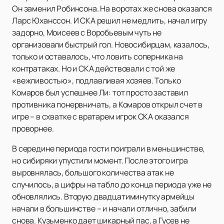
Он заменил Робинсона. На воротах же снова оказался
Ларс Юханссон. И СКА решил не медлить, начал игру
задорно, Моисеев с Воробьевым чуть не
организовали быстрый гол. Новосибирцам, казалось,
только и оставалось, что ловить соперника на
контратаках. Но и СКА действовали с той же
«вежливостью», подлавливая хозяев. Только
Комаров был успешнее Ли: тот просто заставил
противника понервничать, а Комаров открыл счет в
игре – в схватке с вратарем игрок СКА оказался
проворнее.
В середине периода гости поиграли в меньшинстве,
но сибиряки упустили момент. После этого игра
выровнялась, большого количества атак не
случилось, а цифры на табло до конца периода уже не
обновлялись. Вторую двадцатиминутку армейцы
начали в большинстве – и начали отлично, забили
снова. Кузьменко дает шикарный пас, а Гусев не