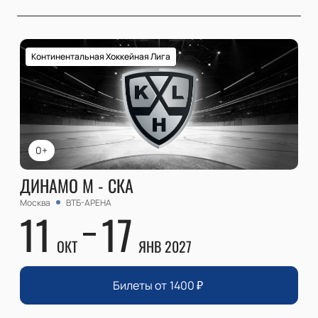
Континентальная Хоккейная Лига
0+
ДИНАМО М - СКА
Москва
ВТБ-АРЕНА
11
17
ОКТ
ЯНВ 2027
Билеты от
1400
₽