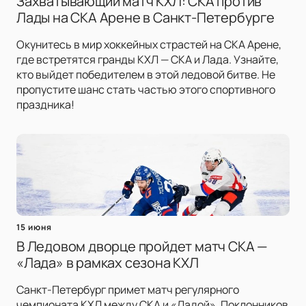
Захватывающий матч КХЛ: СКА против
Лады на СКА Арене в Санкт-Петербурге
Окунитесь в мир хоккейных страстей на СКА Арене,
где встретятся гранды КХЛ — СКА и Лада. Узнайте,
кто выйдет победителем в этой ледовой битве. Не
пропустите шанс стать частью этого спортивного
праздника!
15 июня
В Ледовом дворце пройдет матч СКА —
«Лада» в рамках сезона КХЛ
Санкт-Петербург примет матч регулярного
чемпионата КХЛ между СКА и «Ладой». Поклонников