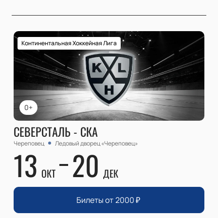
Континентальная Хоккейная Лига
0+
СЕВЕРСТАЛЬ - СКА
Череповец
Ледовый дворец «Череповец»
13
20
ОКТ
ДЕК
Билеты от
2000
₽