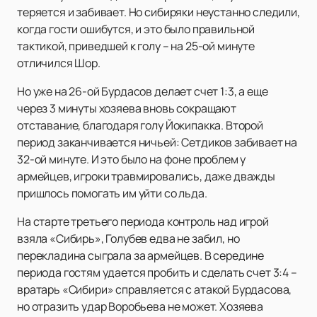
теряется и забивает. Но сибиряки неустанно следили,
когда гости ошибутся, и это было правильной
тактикой, приведшей к голу – на 25-ой минуте
отличился Шор.
Но уже на 26-ой Бурдасов делает счет 1:3, а еще
через 3 минуты хозяева вновь сокращают
отставание, благодаря голу Йокипакка. Второй
период заканчивается ничьей: Сетдиков забивает на
32-ой минуте. И это было на фоне проблем у
армейцев, игроки травмировались, даже дважды
пришлось помогать им уйти со льда.
На старте третьего периода контроль над игрой
взяла «Сибирь», Голубев едва не забил, но
перекладина сыграла за армейцев. В середине
периода гостям удается пробить и сделать счет 3:4 –
вратарь «Сибири» справляется с атакой Бурдасова,
но отразить удар Воробьева не может. Хозяева