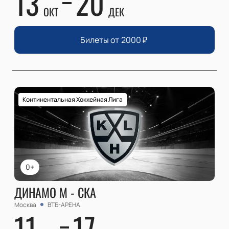
13
20
ОКТ
ДЕК
Билеты от
2000
₽
Континентальная Хоккейная Лига
0+
ДИНАМО М - СКА
Москва
ВТБ-АРЕНА
11
17