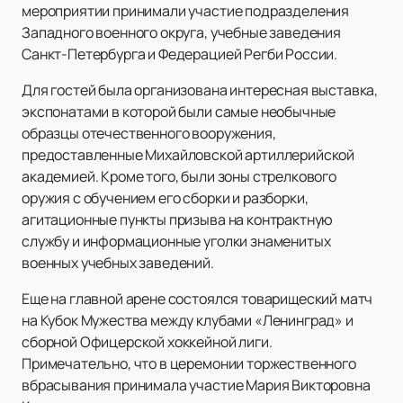
мероприятии принимали участие подразделения
Западного военного округа, учебные заведения
Санкт-Петербурга и Федерацией Регби России.
Для гостей была организована интересная выставка,
экспонатами в которой были самые необычные
образцы отечественного вооружения,
предоставленные Михайловской артиллерийской
академией. Кроме того, были зоны стрелкового
оружия с обучением его сборки и разборки,
агитационные пункты призыва на контрактную
службу и информационные уголки знаменитых
военных учебных заведений.
Еще на главной арене состоялся товарищеский матч
на Кубок Мужества между клубами «Ленинград» и
сборной Офицерской хоккейной лиги.
Примечательно, что в церемонии торжественного
вбрасывания принимала участие Мария Викторовна