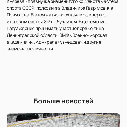
Князева - правнучка знаменитого хоккеиста мастера
спорта СССР, полковника Владимира Гавриловича
Понугаева. В этом матче верх взяли офицеры с
итоговым счетом 8:7 по буллитам. В церемонии
награждения принимали участие первые лица
Ленинградской области, ВМФ «Военно-морская
академия им. Адмирала Кузнецова» и другие
знаменитые личности.
Больше новостей