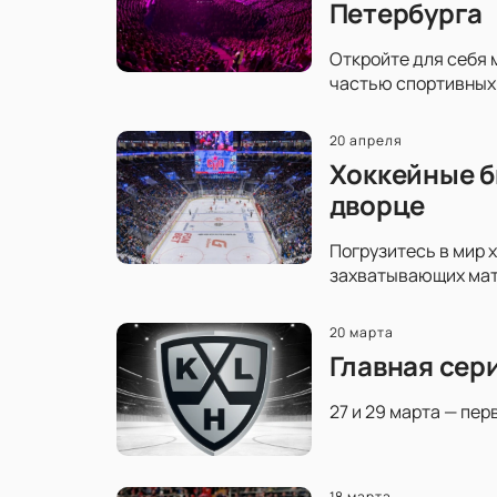
Петербурга
Откройте для себя 
частью спортивных 
20 апреля
Хоккейные б
дворце
Погрузитесь в мир 
захватывающих матч
20 марта
Главная сер
27 и 29 марта — пер
18 марта