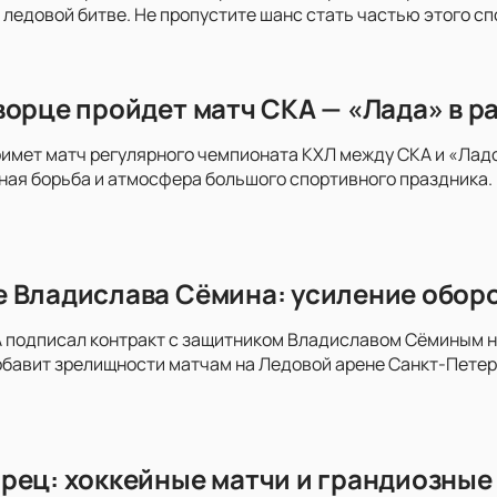
 ледовой битве. Не пропустите шанс стать частью этого с
ворце пройдет матч СКА — «Лада» в р
имет матч регулярного чемпионата КХЛ между СКА и «Ладо
ая борьба и атмосфера большого спортивного праздника. 
 Владислава Сёмина: усиление оборо
 подписал контракт с защитником Владиславом Сёминым на 
обавит зрелищности матчам на Ледовой арене Санкт-Пете
рец: хоккейные матчи и грандиозные 