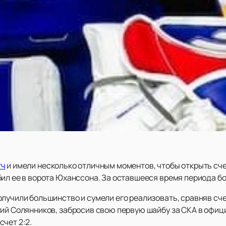
тч
и имели несколько отличным моментов, чтобы открыть сче
ил ее в ворота Юханссона. За оставшееся время периода бо
лучили большинство и сумели его реализовать, сравняв счет
ий Солянников, забросив свою первую шайбу за СКА в офици
чет 2:2.