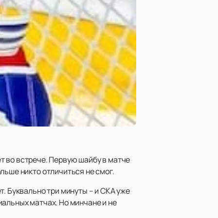
т во встрече. Первую шайбу в матче
льше никто отличиться не смог.
. Буквально три минуты – и СКА уже
альных матчах. Но минчане и не