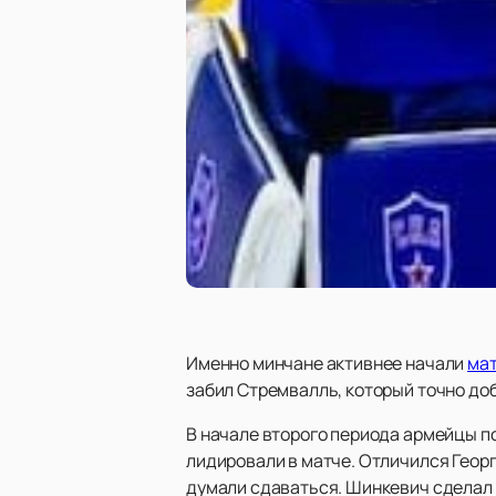
Именно минчане активнее начали
ма
забил Стремвалль, который точно доб
В начале второго периода армейцы по
лидировали в матче. Отличился Георг
думали сдаваться. Шинкевич сделал с