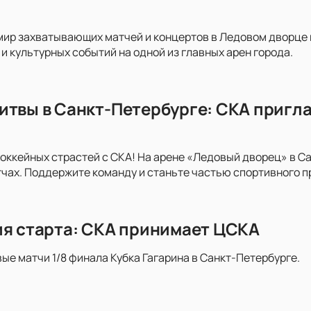
мир захватывающих матчей и концертов в Ледовом дворце на
и культурных событий на одной из главных арен города.
итвы в Санкт-Петербурге: СКА пригла
хоккейных страстей с СКА! На арене «Ледовый дворец» в С
ах. Поддержите команду и станьте частью спортивного п
ия старта: СКА принимает ЦСКА
вые матчи 1/8 финала Кубка Гагарина в Санкт-Петербурге.