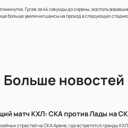
атиминутке. Гусев за 44 секунды до сирены, воспользовавш
 еще больше увеличил шансы на проход в следующую стадию
Больше новостей
ий матч КХЛ: СКА против Лады на СК
ккейных страстей на СКА Арене, где встретятся гранды КХЛ 