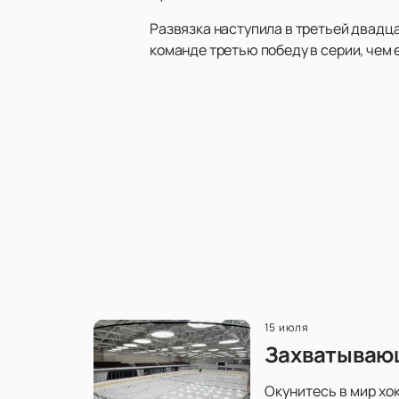
Развязка наступила в третьей двадц
команде третью победу в серии, чем
15 июля
Захватывающ
Окунитесь в мир хо