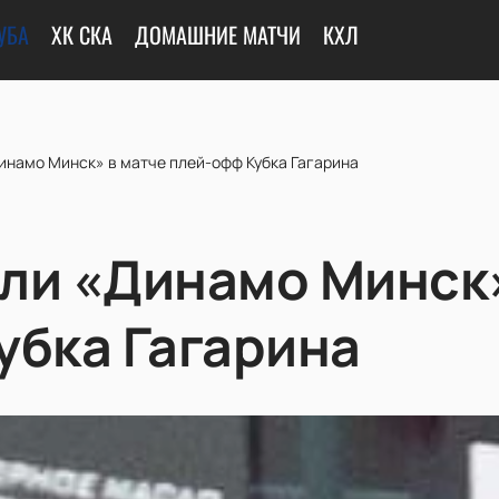
УБА
ХК СКА
ДОМАШНИЕ МАТЧИ
КХЛ
инамо Минск» в матче плей-офф Кубка Гагарина
ли «Динамо Минск»
убка Гагарина