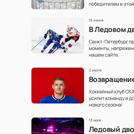
победителем в этой
15 июня
В Ледовом д
Санкт-Петербург пр
моменты, напряженн
нашем сайте.
2 июня
Возвращение
Хоккейный клуб СКА
усилит команду и д
нового сезона!
13 мая
Ледовый дво