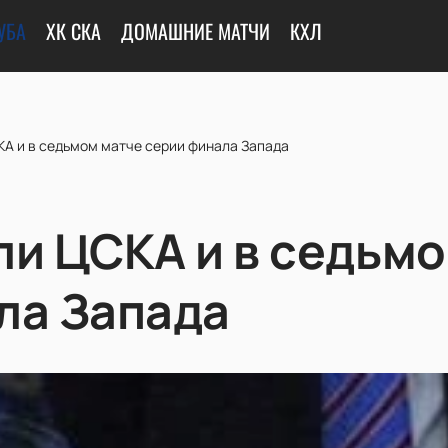
УБА
ХК СКА
ДОМАШНИЕ МАТЧИ
КХЛ
КА и в седьмом матче серии финала Запада
ли ЦСКА и в седьм
ла Запада