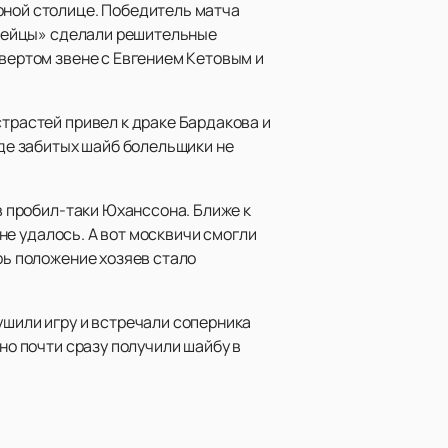
рной столице. Победитель матча
армейцы» сделали решительные
твертом звене с Евгением Кетовым и
страстей привел к драке Бардакова и
оде забитых шайб болельщики не
ов пробил-таки Юханссона. Ближе к
е удалось. А вот москвичи смогли
рь положение хозяев стало
ушили игру и встречали соперника
но почти сразу получили шайбу в