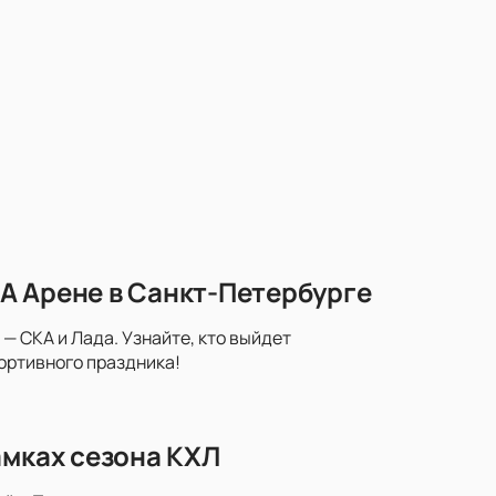
А Арене в Санкт-Петербурге
— СКА и Лада. Узнайте, кто выйдет
портивного праздника!
амках сезона КХЛ