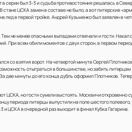
 в серии был 3-3 и судьба противостояния решалась в Севе
 В стане ЦСКА замен в составе не было, а вот питерские «
а лед в первой тройке. Андрей Кузьменко был заявлен в че
 Тем не менее опасными выпадами отвечали и гости. Накал 
ний. При всем обили моментов с двух сторон, в первом пери
чался со взятия ворот. На четвертой минуте Сергей Плотник
зможность отыграться в большинстве, но забить питерцам н
 За две минуты до его конца дубль оформил Плотников. Тепе
от ЦСКА, но гости сумели выстоять. Москвичи откровенно с
концу периода питерцы выпустили на поле шестого полевого, 
:3 и ЦСКА в очередной раз выходит в финал Кубка Гагарина.