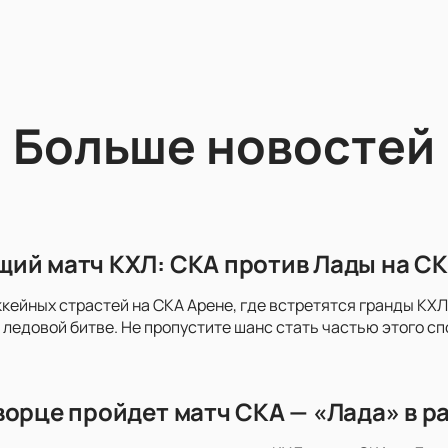
Больше новостей
ий матч КХЛ: СКА против Лады на СК
ккейных страстей на СКА Арене, где встретятся гранды КХЛ 
 ледовой битве. Не пропустите шанс стать частью этого с
ворце пройдет матч СКА — «Лада» в р