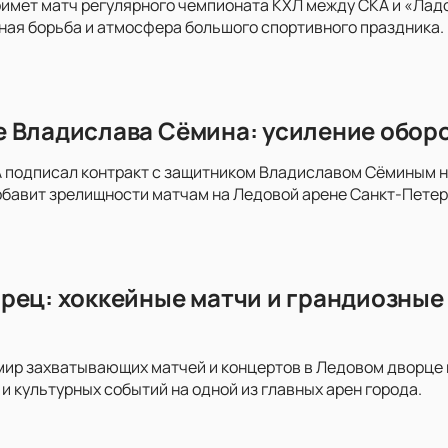
имет матч регулярного чемпионата КХЛ между СКА и «Ладо
ая борьба и атмосфера большого спортивного праздника. 
 Владислава Сёмина: усиление оборо
 подписал контракт с защитником Владиславом Сёминым на 
обавит зрелищности матчам на Ледовой арене Санкт-Пете
рец: хоккейные матчи и грандиозные 
мир захватывающих матчей и концертов в Ледовом дворце на
и культурных событий на одной из главных арен города.