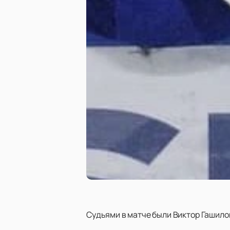
Судьями в матче были Виктор Гашилов