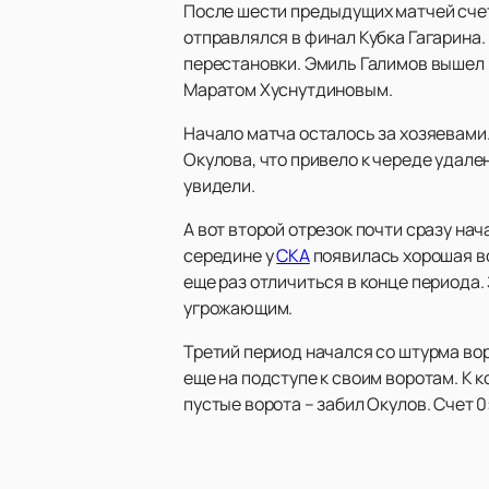
После шести предыдущих матчей счет
отправлялся в финал Кубка Гагарина.
перестановки. Эмиль Галимов вышел н
Маратом Хуснутдиновым.
Начало матча осталось за хозяевами.
Окулова, что привело к череде удале
увидели.
А вот второй отрезок почти сразу на
середине у
СКА
появилась хорошая во
еще раз отличиться в конце периода.
угрожающим.
Третий период начался со штурма вор
еще на подступе к своим воротам. К 
пустые ворота – забил Окулов. Счет 0