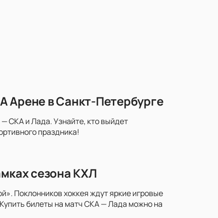
А Арене в Санкт-Петербурге
— СКА и Лада. Узнайте, кто выйдет
портивного праздника!
амках сезона КХЛ
й». Поклонников хоккея ждут яркие игровые
Купить билеты на матч СКА — Лада можно на