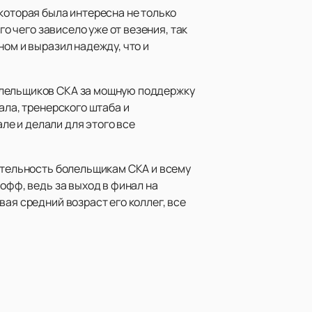
которая была интересна не только
го чего зависело уже от везения, так
ном и выразил надежду, что и
олельщиков СКА за мощную поддержку
ала, тренерского штаба и
але и делали для этого все
нательность болельщикам СКА и всему
офф, ведь за выход в финал на
ая средний возраст его коллег, все