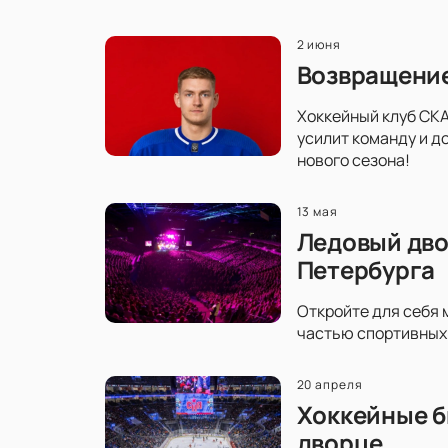
2 июня
Возвращение
Хоккейный клуб СКА
усилит команду и д
нового сезона!
13 мая
Ледовый дво
Петербурга
Откройте для себя 
частью спортивных 
20 апреля
Хоккейные б
дворце