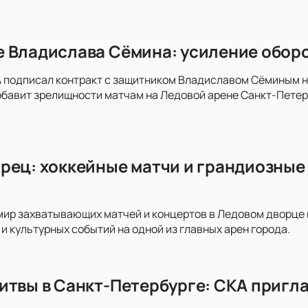
 Владислава Сёмина: усиление оборо
 подписал контракт с защитником Владиславом Сёминым на 
обавит зрелищности матчам на Ледовой арене Санкт-Пете
рец: хоккейные матчи и грандиозные 
мир захватывающих матчей и концертов в Ледовом дворце на
и культурных событий на одной из главных арен города.
итвы в Санкт-Петербурге: СКА пригла