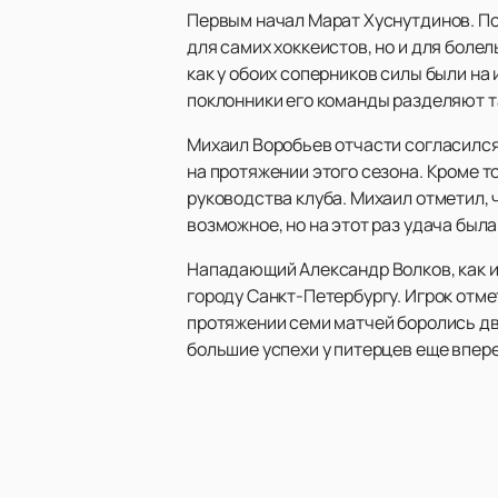
Первым начал Марат Хуснутдинов. По 
для самих хоккеистов, но и для болел
как у обоих соперников силы были на
поклонники его команды разделяют т
Михаил Воробьев отчасти согласилс
на протяжении этого сезона. Кроме т
руководства клуба. Михаил отметил, ч
возможное, но на этот раз удача была
Нападающий Александр Волков, как и
городу Санкт-Петербургу. Игрок отме
протяжении семи матчей боролись два
большие успехи у питерцев еще впер