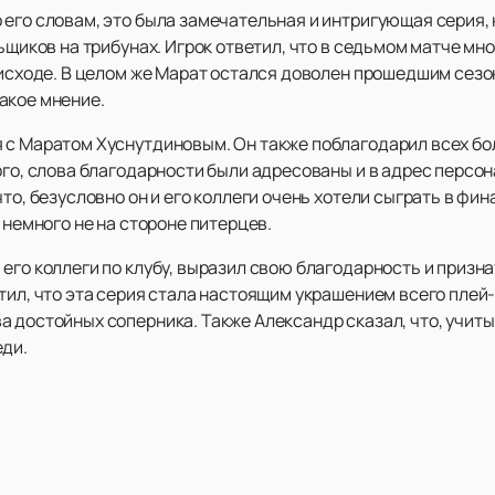
его словам, это была замечательная и интригующая серия, 
ьщиков на трибунах. Игрок ответил, что в седьмом матче мно
 исходе. В целом же Марат остался доволен прошедшим сезо
акое мнение.
я с Маратом Хуснутдиновым. Он также поблагодарил всех б
ого, слова благодарности были адресованы и в адрес персон
то, безусловно он и его коллеги очень хотели сыграть в фин
 немного не на стороне питерцев.
 его коллеги по клубу, выразил свою благодарность и приз
тил, что эта серия стала настоящим украшением всего плей-
 достойных соперника. Также Александр сказал, что, учитыв
еди.