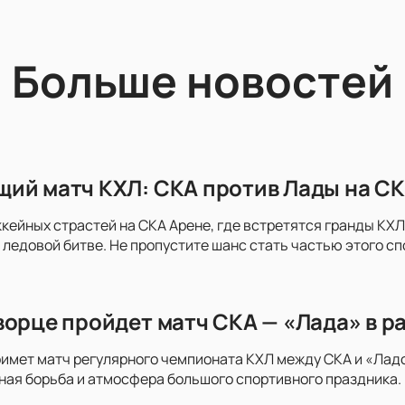
Больше новостей
ий матч КХЛ: СКА против Лады на СК
ккейных страстей на СКА Арене, где встретятся гранды КХЛ 
 ледовой битве. Не пропустите шанс стать частью этого с
ворце пройдет матч СКА — «Лада» в р
имет матч регулярного чемпионата КХЛ между СКА и «Ладо
ая борьба и атмосфера большого спортивного праздника. 