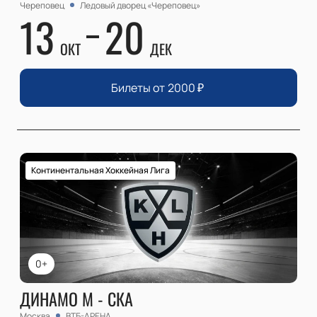
Череповец
Ледовый дворец «Череповец»
13
20
ОКТ
ДЕК
Билеты от
2000
₽
Континентальная Хоккейная Лига
0+
ДИНАМО М - СКА
Москва
ВТБ-АРЕНА