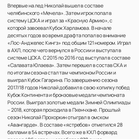
Впервые на лед Николай вышел в составе
челябинского «Мечела». Затем игрок попал в
систему ЦСКА и играл за «Красную Армию», с
которой завоевал Кубок Харламова. В начале
десятых годов во время драфта попал во внимание
«Лос-Анджелес Кингз» под общим 121 номером. Играл
в АХЛ, после чего вернулся в России и выступал в
системе ЦСКА. С 2015 по 2016 год выступал в составе
«Салавата Юлаева». Затем перешел в состав СКА и
по итогам сезона стал там чемпионом России и
выиграл Кубок Гагарина. По завершению сезона
2017/18 годов Николай добавил в свою копилку побед
Кубок Континента и бронзовые медали чемпионата
России. Выиграл золотые медали Зимней Олимпиады
– 2018, которая проходила в Пхенчхане. Прошлый
сезон Николай Прохоркин отыграл в омском
«Авангарде». В составе «ястребов» отметился 28
баллами в 54 встречах. Всего же в КХЛ форвард