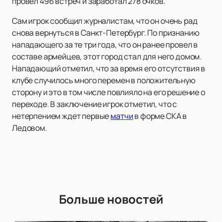
провел 496 встреч и заработал 278 очков.
Сам игрок сообщил журналистам, что он очень рад
снова вернуться в Санкт-Петербург. По признанию
нападающего за те три года, что он ранее провел в
составе армейцев, этот город стал для него домом.
Нападающий отметил, что за время его отсутствия в
клубе случилось много перемен в положительную
сторону и это в том числе повлияло на его решение о
переходе. В заключение игрок отметил, что с
нетерпением ждет первые
матчи
в форме СКА в
Ледовом.
Больше новостей