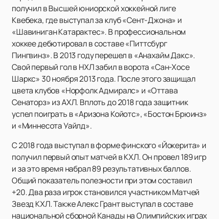
получил в Высшей юниорской хоккейной лиге
Квебека, где выступал за клуб «Сент-Джона» и
«Шавиниган Катарактес». В профессиональном
хоккее дебютировал в составе «Питтсбург
Пингвинз». В 2013 году перешел в «Анахайм Дакс».
Свой первый гол в НХЛ забил в ворота «Сан-Хосе
Шаркс» 30 ноября 2013 года. После этого защищал
цвета клубов «Норфолк Адмиралс» и «Оттава
Сенаторз» из АХЛ. Вплоть до 2018 года защитник
успел поиграть в «Аризона Койотс», «Бостон Брюинз»
и «Миннесота Уайлд».
С 2018 года выступал в форме финского «Йокерита» и
получил первый опыт матчей в КХЛ. Он провел 189 игр
и за это время набрал 89 результативных баллов.
Общий показатель полезности при этом составил
+20. Два раза игрок становился участником Матчей
Звезд КХЛ. Также Алекс Грант выступал в составе
национальной сборной Канады на Олимпийских играх