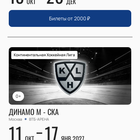
ОКТ
ДЕК
Билеты от
2000
₽
Континентальная Хоккейная Лига
0+
ДИНАМО М - СКА
Москва
ВТБ-АРЕНА
11
17
ОКТ
ЯНВ 2027