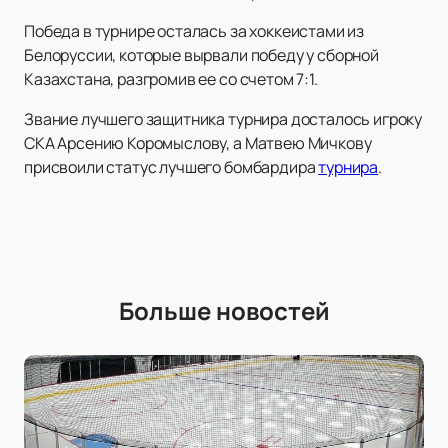
Победа в турнире осталась за хоккеистами из
Белоруссии, которые вырвали победу у сборной
Казахстана, разгромив ее со счетом 7:1.
Звание лучшего защитника турнира досталось игроку
СКА Арсению Коромыслову, а Матвею Мичкову
присвоили статус лучшего бомбардира
турнира
.
Больше новостей