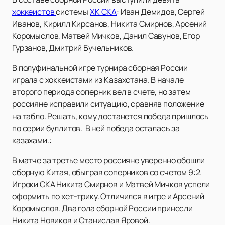
хоккеистов
системы
ХК СКА
: Иван Демидов, Сергей
Иванов, Кирилл Кирсанов, Никита Смирнов, Арсений
Коромыслов, Матвей Мичков, Данил Савунов, Егор
Гурзанов, Дмитрий Бучельников.
В полуфинальной игре турнира сборная России
играла с хоккеистами из Казахстана. В начале
второго периода соперник вел в счете, но затем
россияне исправили ситуацию, сравняв положение
на табло. Решать, кому достанется победа пришлось
по серии буллитов. В ней победа осталась за
казахами.:
В матче за третье место россияне уверенно обошли
сборную Китая, обыграв соперников со счетом 9:2.
Игроки СКА Никита Смирнов и Матвей Мичков успели
оформить по хет-трику. Отличился в игре и Арсений
Коромыслов. Два гола сборной России принесли
Никита Новиков и Станислав Яровой.