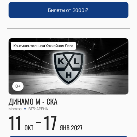
Билеты от
2000
₽
Континентальная Хоккейная Лига
0+
ДИНАМО М - СКА
Москва
ВТБ-АРЕНА
11
17
ОКТ
ЯНВ 2027