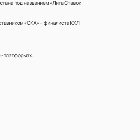
хстана под названием «Лига Ставок
ставником «СКА» – финалиста КХЛ
йн-платформах.