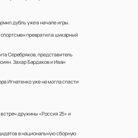
мил дубль уже в начале игры.
 спортсмен превратил в шикарный
ита Серебряков, представитель
сиян. Захар Бардаков и Иван
ра Игнатенко уже не могла спасти
 встреч дружины «Россия 25» и
дидатов в национальную сборную