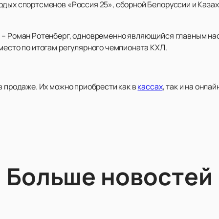
одых спортсменов «Россия 25», сборной Белоруссии и Каза
» – Роман Ротенберг, одновременно являющийся главным на
 место по итогам регулярного чемпионата КХЛ.
в продаже. Их можно приобрести как в
кассах
, так и на онла
Больше новостей