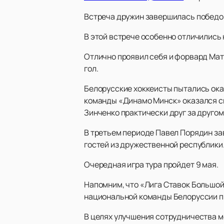
Встреча дружин завершилась победой
В этой встрече особенно отличились
Отлично проявил себя и форвард Мат
гол.
Белорусские хоккеисты пытались ока
команды «Динамо Минск» оказался си
Зинченко практически друг за другом
В третьем периоде Павел Порядин за
гостей из дружественной республики
Очередная игра тура пройдет 9 мая.
Напомним, что «Лига Ставок Большой 
национальной команды Белоруссии п
В целях улучшения сотрудничества 