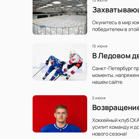
15 июля
Захватывающ
Окунитесь в мир хо
победителем в этой
15 июня
В Ледовом д
Санкт-Петербург пр
моменты, напряженн
нашем сайте.
2 июня
Возвращение
Хоккейный клуб СКА
усилит команду и д
нового сезона!