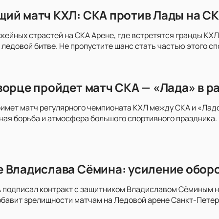
ий матч КХЛ: СКА против Лады на СК
ккейных страстей на СКА Арене, где встретятся гранды КХЛ 
 ледовой битве. Не пропустите шанс стать частью этого с
ворце пройдет матч СКА — «Лада» в р
имет матч регулярного чемпионата КХЛ между СКА и «Ладо
ая борьба и атмосфера большого спортивного праздника. 
 Владислава Сёмина: усиление оборо
 подписал контракт с защитником Владиславом Сёминым на 
обавит зрелищности матчам на Ледовой арене Санкт-Пете