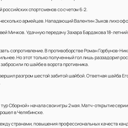
 российских спортсменов со счетом 6:2.
 несколько армейцев. Нападающий Валентин Зыков лихо офор
вей Мичков. Удачную передачу Захара Бардакова 18-летний
зать сопротивление. В противоборстве Роман Горбунов-Ник
льнее. Но этот только полученный гол лишь раззадорил рос
 забросили по шайбе в ворота противника.
вершил разгром шестой забитой шайбой. Ответная шайба Его
.
тур Сборной» начала свои игры 2 мая. Матч-открытие серии
рошел в Челябинске.
между странами, повышения профессиональных качеств кан