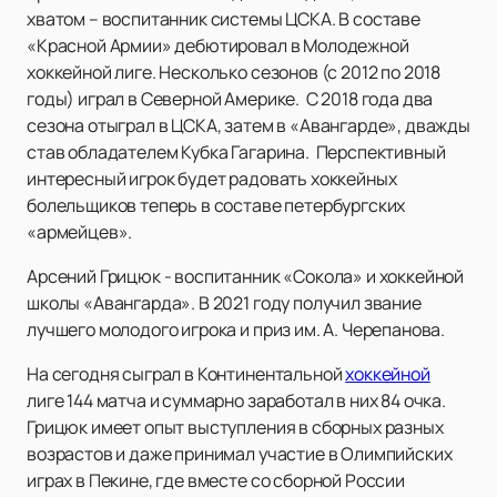
хватом – воспитанник системы ЦСКА. В составе
«Красной Армии» дебютировал в Молодежной
хоккейной лиге. Несколько сезонов (с 2012 по 2018
годы) играл в Северной Америке. С 2018 года два
сезона отыграл в ЦСКА, затем в «Авангарде», дважды
став обладателем Кубка Гагарина. Перспективный
интересный игрок будет радовать хоккейных
болельщиков теперь в составе петербургских
«армейцев».
Арсений Грицюк - воспитанник «Сокола» и хоккейной
школы «Авангарда». В 2021 году получил звание
лучшего молодого игрока и приз им. А. Черепанова.
На сегодня сыграл в Континентальной
хоккейной
лиге 144 матча и суммарно заработал в них 84 очка.
Грицюк имеет опыт выступления в сборных разных
возрастов и даже принимал участие в Олимпийских
играх в Пекине, где вместе со сборной России