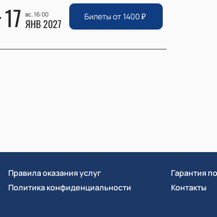
17
вс, 16:00
Билеты от
1400
₽
ЯНВ 2027
Правила оказания услуг
Гарантия п
Политика конфиденциальности
Контакты