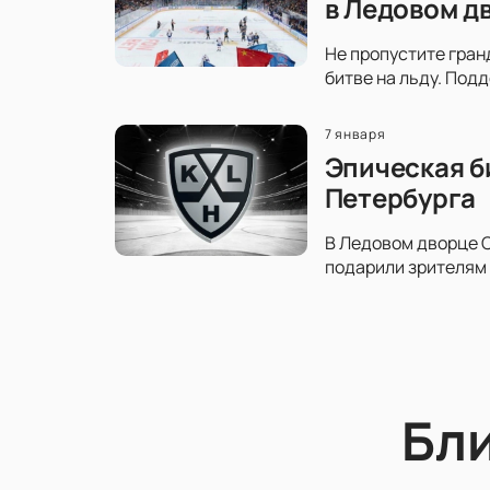
в Ледовом д
Не пропустите гран
битве на льду. Под
7 января
Эпическая б
Петербурга
В Ледовом дворце С
подарили зрителям 
Бл