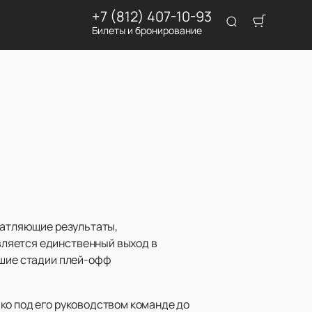
+7 (812) 407-10-93
Билеты и бронирование
чатляющие результаты,
вляется единственный выход в
дшие стадии плей-офф
ко под его руководством команде до