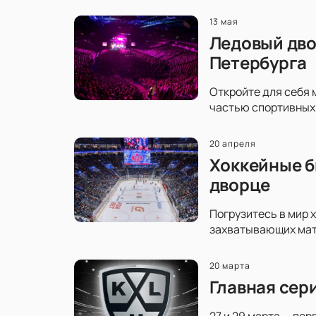
13 мая
Ледовый дво
Петербурга
Откройте для себя 
частью спортивных 
20 апреля
Хоккейные б
дворце
Погрузитесь в мир 
захватывающих матч
20 марта
Главная сер
27 и 29 марта — пер