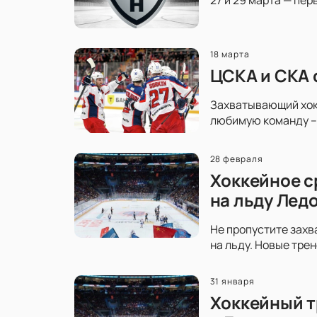
18 марта
ЦСКА и СКА 
Захватывающий хокк
любимую команду – 
28 февраля
Хоккейное с
на льду Лед
Не пропустите захв
на льду. Новые тре
31 января
Хоккейный т