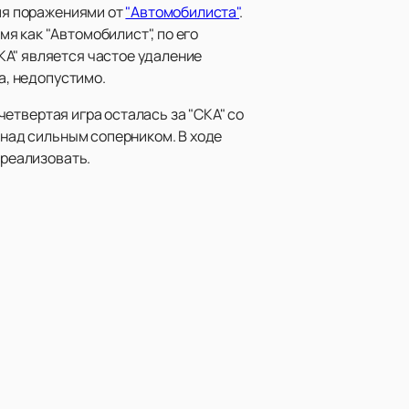
емя поражениями от
"Автомобилиста"
.
я как "Автомобилист", по его
КА" является частое удаление
а, недопустимо.
 четвертая игра осталась за "СКА" со
 над сильным соперником. В ходе
 реализовать.