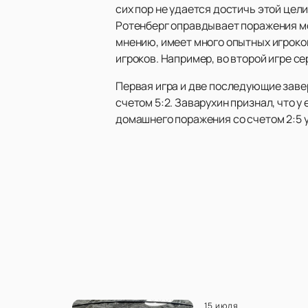
сих пор не удается достичь этой цел
Ротенберг оправдывает поражения мо
мнению, имеет много опытных игроко
игроков. Например, во второй игре с
Первая игра и две последующие заверш
счетом 5:2. Заварухин признал, что 
домашнего поражения со счетом 2:5 у
15 июля