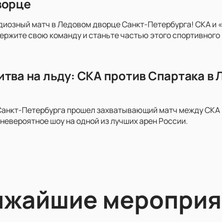
ворце
диозный матч в Ледовом дворце Санкт-Петербурга! СКА и 
держите свою команду и станьте частью этого спортивного
итва на льду: СКА против Спартака в
анкт-Петербурга прошел захватывающий матч между СКА и 
невероятное шоу на одной из лучших арен России.
ижайшие мероприя