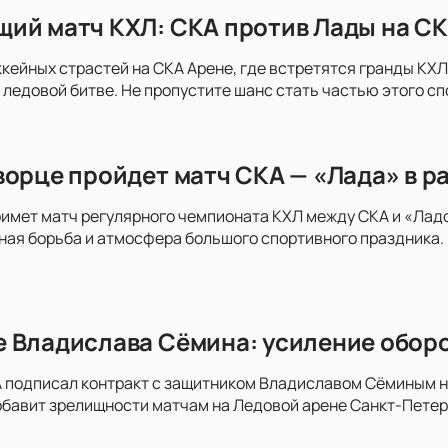
ий матч КХЛ: СКА против Лады на СК
ккейных страстей на СКА Арене, где встретятся гранды КХЛ 
 ледовой битве. Не пропустите шанс стать частью этого с
ворце пройдет матч СКА — «Лада» в р
имет матч регулярного чемпионата КХЛ между СКА и «Ладо
ая борьба и атмосфера большого спортивного праздника. 
 Владислава Сёмина: усиление оборо
 подписал контракт с защитником Владиславом Сёминым на 
обавит зрелищности матчам на Ледовой арене Санкт-Пете