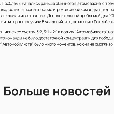
и. Проблемы начались раньше обычного в этом сезоне, с тр
лодостью и неопытностью игроков своей команды, в то врем
в, включая иностранных. Дополнительной проблемой для "С
ерии питерцы получили 5 удалений, что, по мнению Ротенберг
ились со счетом 3:2, 3:1 и 2:1 в пользу "Автомобилиста", но
у его команды не было достаточной концентрации для победы
 "Автомобилиста" было много моментов, но они не смогли их
Больше новостей