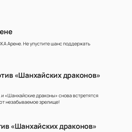
рене
КА Арене. Не упустите шанс поддержать
отив «Шанхайских драконов»
 и «Шанхайские драконы» снова встретятся
уют незабываемое зрелище!
тив «Шанхайских драконов»