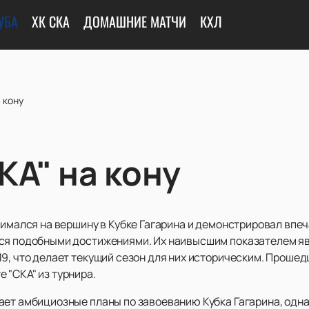
УБА
ХК СКА
ДОМАШНИЕ МАТЧИ
КХЛ
 кону
КА" на кону
имался на вершину в Кубке Гагарина и демонстрировал впе
ься подобными достижениями. Их наивысшим показателем я
19, что делает текущий сезон для них историческим. Проше
 "СКА" из турнира.
ает амбициозные планы по завоеванию Кубка Гагарина, одна