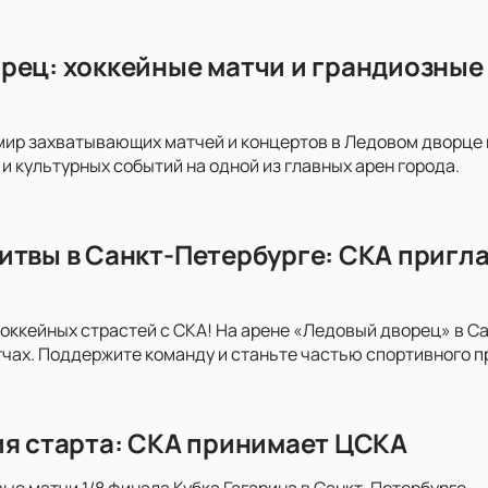
рец: хоккейные матчи и грандиозные 
мир захватывающих матчей и концертов в Ледовом дворце на
и культурных событий на одной из главных арен города.
итвы в Санкт-Петербурге: СКА пригла
хоккейных страстей с СКА! На арене «Ледовый дворец» в С
ах. Поддержите команду и станьте частью спортивного п
ия старта: СКА принимает ЦСКА
вые матчи 1/8 финала Кубка Гагарина в Санкт-Петербурге.