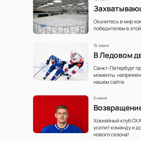
Захватывающ
Окунитесь в мир хо
победителем в этой
15 июня
В Ледовом д
Санкт-Петербург пр
моменты, напряженн
нашем сайте.
2 июня
Возвращение
Хоккейный клуб СКА
усилит команду и д
нового сезона!