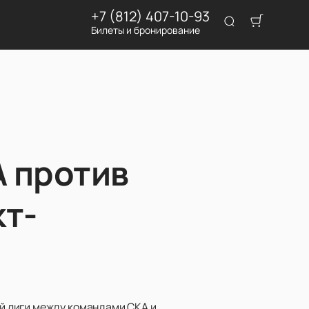
+7 (812) 407-10-93
Билеты и бронирование
 против
кт-
й лиги между командами СКА и