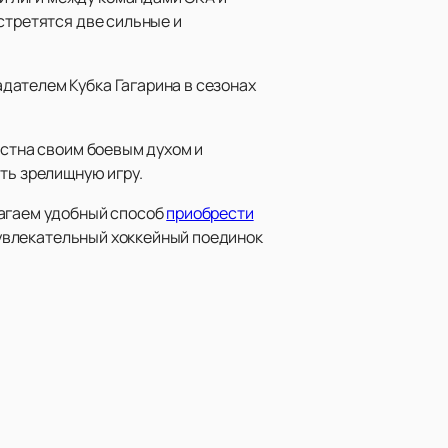
стретятся две сильные и
дателем Кубка Гагарина в сезонах
естна своим боевым духом и
ть зрелищную игру.
лагаем удобный способ
приобрести
т увлекательный хоккейный поединок