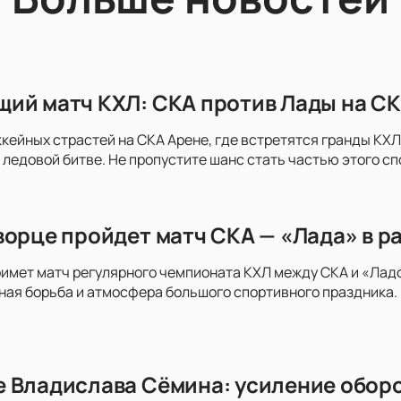
ий матч КХЛ: СКА против Лады на СК
ккейных страстей на СКА Арене, где встретятся гранды КХЛ 
 ледовой битве. Не пропустите шанс стать частью этого с
ворце пройдет матч СКА — «Лада» в р
имет матч регулярного чемпионата КХЛ между СКА и «Ладо
ая борьба и атмосфера большого спортивного праздника. 
 Владислава Сёмина: усиление оборо