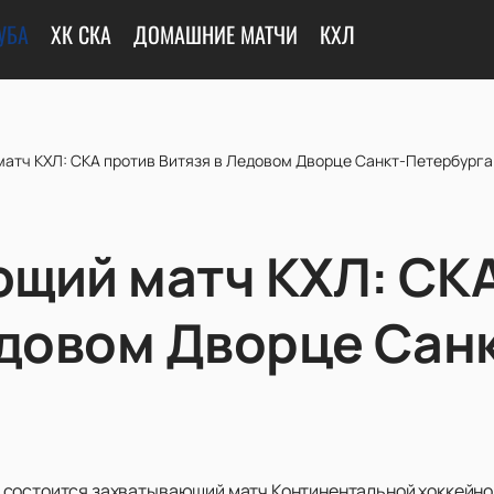
УБА
ХК СКА
ДОМАШНИЕ МАТЧИ
КХЛ
атч КХЛ: СКА против Витязя в Ледовом Дворце Санкт-Петербурга
щий матч КХЛ: СКА
едовом Дворце Сан
 состоится захватывающий матч Континентальной хоккейно