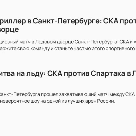
риллер в Санкт-Петербурге: СКА про
ворце
диозный матч в Ледовом дворце Санкт-Петербурга! СКА и 
держите свою команду и станьте частью этого спортивного
итва на льду: СКА против Спартака в
анкт-Петербурга прошел захватывающий матч между СКА и 
невероятное шоу на одной из лучших арен России.