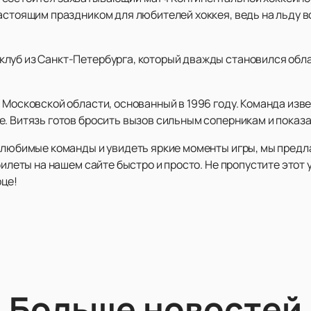
астоящим праздником для любителей хоккея, ведь на льду в
луб из Санкт-Петербурга, который дважды становился обла
 Московской области, основанный в 1996 году. Команда изв
. Витязь готов бросить вызов сильным соперникам и показа
и любимые команды и увидеть яркие моменты игры, мы пред
 билеты на нашем сайте быстро и просто. Не пропустите это
рце!
Больше новостей