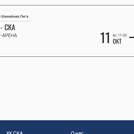
 Хоккейная Лига
- СКА
11
-АРЕНА
вс, 17:00
ОКТ
ХК СКА
О нас