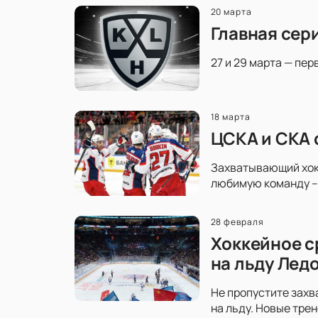
20 марта
Главная сер
27 и 29 марта — пер
18 марта
ЦСКА и СКА 
Захватывающий хокк
любимую команду – 
28 февраля
Хоккейное с
на льду Лед
Не пропустите захв
на льду. Новые тре