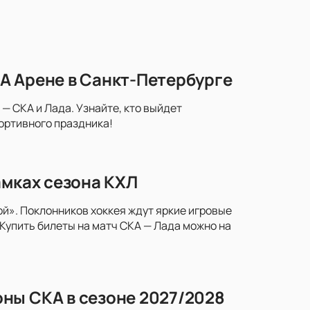
А Арене в Санкт-Петербурге
— СКА и Лада. Узнайте, кто выйдет
портивного праздника!
амках сезона КХЛ
й». Поклонников хоккея ждут яркие игровые
Купить билеты на матч СКА — Лада можно на
ны СКА в сезоне 2027/2028