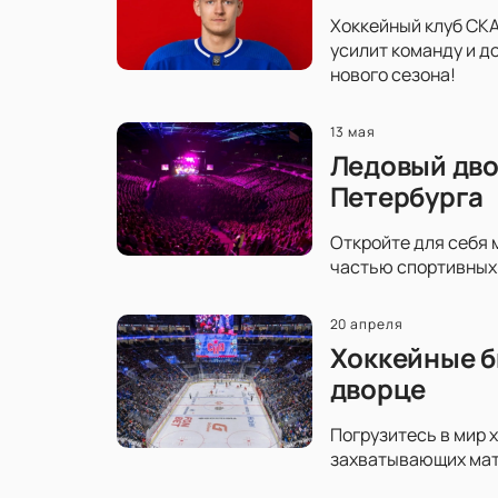
Хоккейный клуб СКА
усилит команду и д
нового сезона!
13 мая
Ледовый дво
Петербурга
Откройте для себя 
частью спортивных 
20 апреля
Хоккейные б
дворце
Погрузитесь в мир 
захватывающих матч