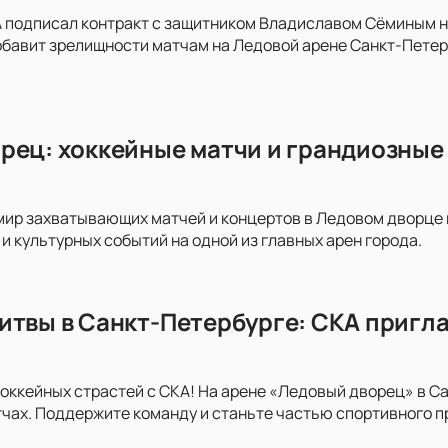
 подписал контракт с защитником Владиславом Сёминым на 
обавит зрелищности матчам на Ледовой арене Санкт-Пете
рец: хоккейные матчи и грандиозные 
мир захватывающих матчей и концертов в Ледовом дворце на
и культурных событий на одной из главных арен города.
итвы в Санкт-Петербурге: СКА пригла
хоккейных страстей с СКА! На арене «Ледовый дворец» в С
ах. Поддержите команду и станьте частью спортивного п