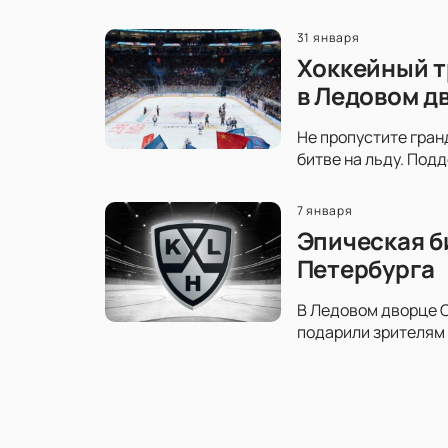
31 января
Хоккейный т
в Ледовом д
Не пропустите гран
битве на льду. Под
7 января
Эпическая б
Петербурга
В Ледовом дворце С
подарили зрителям 