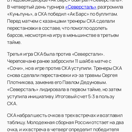
В четвертый день турнира
«Северсталь»
разгромила
«Куньлунь», а СКА победил «Ак Барс» по буллитам.
Перед матчем с казанцами тренеры СКА сделали
перестановки в составе, что помогло одолеть
барсов, несмотря на игру в меньшинстве в третьем
тайме.
Третья игра СКА была против «Северстали».
Череповчане ранее забросили 11 шайб в матче с
«Сочи», но в игре против СКА уступили. Тренеры СКА
снова сделали перестановки из-за травмы Сергея
Плотникова, заменив его Павлом Дедуновым.
«Северсталь» лидировала в первом тайме, но затем
уступила инициативу. Итоговый счет 5:3 в пользу
СКА.
СКА набрал шесть очков в трех встречах и возглавил
таблицу. Молодежная сборная России отстает на два
очка, и их встреча в четверг определит победителя