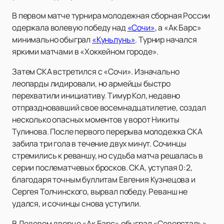
В первом матче турнира молодежная сборная России
одержала волевую победу над
«Сочи»
, а «Ак Барс»
минимально обыграл
«Куньлунь»
. Турнир начался
яркими матчами в «Хоккейном городе».
Затем СКА встретился с «Сочи». Изначально
леопарды лидировали, но армейцы быстро
перехватили инициативу. Тимур Кол, недавно
отпраздновавший свое восемнадцатилетие, создал
несколько опасных моментов у ворот Никиты
Тулинова. После первого перерыва молодежка СКА
забила три гола в течение двух минут. Сочинцы
стремились к реваншу, но судьба матча решалась в
серии послематчевых бросков. СКА, уступая 0:2,
благодаря точным буллитам Евгения Кузнецова и
Сергея Толчинского, вырвал победу. Реванш не
удался, и сочинцы снова уступили.
В Ледовом дворце «Ак Барс» обыграл «Северсталь».