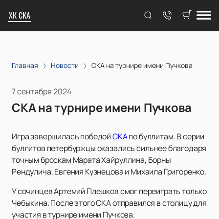
ХК СКА
Главная
Новости
СКА на турнире имени Пучкова
7 сентября 2024
СКА на турнире имени Пучкова
Игра завершилась победой
СКА
по буллитам. В серии
буллитов петербуржцы оказались сильнее благодаря
точным броскам Марата Хайруллина, Борны
Рендулича, Евгения Кузнецова и Михаила Григоренко.
У сочинцев Артемий Плешков смог переиграть только
Чебыкина. После этого СКА отправился в столицу для
участия в турнире имени Пучкова.