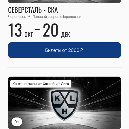
СЕВЕРСТАЛЬ - СКА
Череповец
Ледовый дворец «Череповец»
13
20
ОКТ
ДЕК
Билеты от
2000
₽
Континентальная Хоккейная Лига
0+