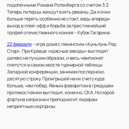
подопечными Романа Ротенберга со счетом 3:2.
Теперь питерцы жаждут взять реванш. Да и очки
больше терять особенно не стоит, ведь впереди
выход в плей-офф и борьба за престижнейший
трофей отечественного хоккея – Кубок Гагарина.
22 февраля
– игра дома с пекинским «Куньлунь Ред
Стар». При Кравце «красные звезды» выглядят
далеко не лучшим образом, и весь чемпионат
плетутся в самом хвосте турнирной таблицы
Западной конференции, занимая последнюю,
десятую строку. Проигрышей на их счету куда
больше, чем побед. Явным фаворитом в грядущем
противостоянии выглядит, конечно, СКА. Но порой
фортуна капризна и преподносит лидерам
неприятные сюрпризы.