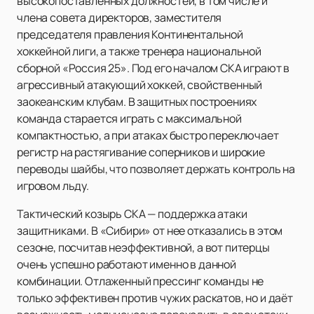
высокопоставленных должностей, в том числе и
члена совета директоров, заместителя
председателя правления Континентальной
хоккейной лиги, а также тренера национальной
сборной «Россия 25». Под его началом СКА играют в
агрессивный атакующий хоккей, свойственный
заокеанским клубам. В защитных построениях
команда старается играть с максимальной
компактностью, а при атаках быстро переключает
регистр на растягивание соперников и широкие
переводы шайбы, что позволяет держать контроль на
игровом льду.
Тактический козырь СКА — поддержка атаки
защитниками. В «Сибири» от нее отказались в этом
сезоне, посчитав неэффективной, а вот питерцы
очень успешно работают именно в данной
комбинации. Отлаженный прессинг команды не
только эффективен против чужих раскатов, но и даёт