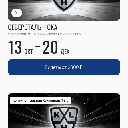
0+
СЕВЕРСТАЛЬ - СКА
Череповец
Ледовый дворец «Череповец»
13
20
ОКТ
ДЕК
Билеты от
2000
₽
Континентальная Хоккейная Лига