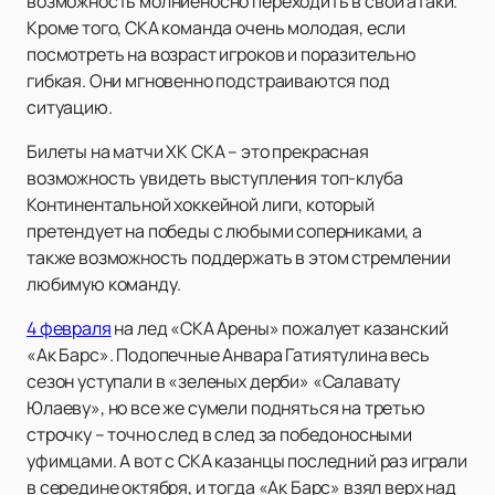
возможность молниеносно переходить в свои атаки.
Кроме того, СКА команда очень молодая, если
посмотреть на возраст игроков и поразительно
гибкая. Они мгновенно подстраиваются под
ситуацию.
Билеты на матчи ХК СКА – это прекрасная
возможность увидеть выступления топ-клуба
Континентальной хоккейной лиги, который
претендует на победы с любыми соперниками, а
также возможность поддержать в этом стремлении
любимую команду.
4 февраля
на лед «СКА Арены» пожалует казанский
«Ак Барс». Подопечные Анвара Гатиятулина весь
сезон уступали в «зеленых дерби» «Салавату
Юлаеву», но все же сумели подняться на третью
строчку – точно след в след за победоносными
уфимцами. А вот с СКА казанцы последний раз играли
в середине октября, и тогда «Ак Барс» взял верх над