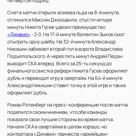
четвертой подряд.
Счет в матче открыли хозяева льда на 8-й минуте,
отличился Максим Джиошвили, спустя четыре
минуты Никита Гусев удвоил преимущество
«Динамо»
- 2:0. На 17-й минуте Валентин Зыков смог
отыграть одну шайбу. На 32-й минуте Александр
Никишин забивает второй гол в ворота Владислава
Подъяпольского. А через пять минут Андрей Педан
выводит СКА вперед. Всего за 25-ть секунд до
финального свистка рефери Никита Гусев оформляет
дубль и переводит игру в овертайм. На 64-й минуте
Александр Никишин ставит точку в этой игре и также
оформляет дубль.
Роман Ротенберг на пресс-конференции после матча
поделился своим мнением, что обе команды
показали свои лучшие стороны во время матча.
Начали СКА в овертайме в целом хорошо, но
контратака «Динамо» принесла «армейцам»