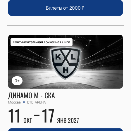
Билеты от
2000
₽
Континентальная Хоккейная Лига
0+
ДИНАМО М - СКА
Москва
ВТБ-АРЕНА
11
17
ОКТ
ЯНВ 2027