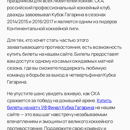
праздником для всех любителей хоккея. СКА,
российский профессиональный хоккейный клуб,
дважды завоевывал Кубок Гагарина в сезонах
2014/2015 и 2016/2017 и является одним из лидеров
Континентальной хоккейной лиги.
Для тех, кто хочет стать частью этого
захватывающего противостояния, есть возможность
купить билеты на нашем сайте. Билеты предоставят
вам доступ к одному из самых ожидаемых матчей
сезона, где вы сможете поддержать любимую
команду в борьбе за выход в четвертьфинал Кубка
Гагарина.
Не упустите шанс увидеть вживую, как СКА
сражается за победу на домашней арене.
Купить
билеты на матч 1/8 Финал Кубка Гагарина
на нашем
сайте — это ваш шаг навстречу незабываемым
впечатлениям и эмоциям от великого хоккейного
противостояния. Поддержите свою команду и