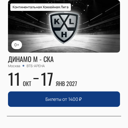
Континентальная Хоккейная Лига
0+
ДИНАМО М - СКА
Москва
ВТБ-АРЕНА
11
17
ОКТ
ЯНВ 2027
Билеты от
1400
₽