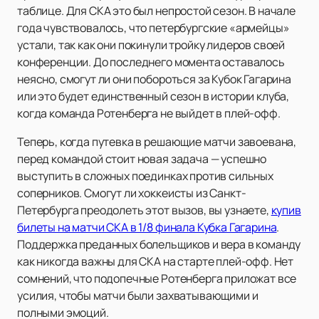
таблице. Для СКА это был непростой сезон. В начале
года чувствовалось, что петербургские «армейцы»
устали, так как они покинули тройку лидеров своей
конференции. До последнего момента оставалось
неясно, смогут ли они побороться за Кубок Гагарина
или это будет единственный сезон в истории клуба,
когда команда Ротенберга не выйдет в плей-офф.
Теперь, когда путевка в решающие матчи завоевана,
перед командой стоит новая задача — успешно
выступить в сложных поединках против сильных
соперников. Смогут ли хоккеисты из Санкт-
Петербурга преодолеть этот вызов, вы узнаете,
купив
билеты на матчи СКА в 1/8 финала Кубка Гагарина
.
Поддержка преданных болельщиков и вера в команду
как никогда важны для СКА на старте плей-офф. Нет
сомнений, что подопечные Ротенберга приложат все
усилия, чтобы матчи были захватывающими и
полными эмоций.