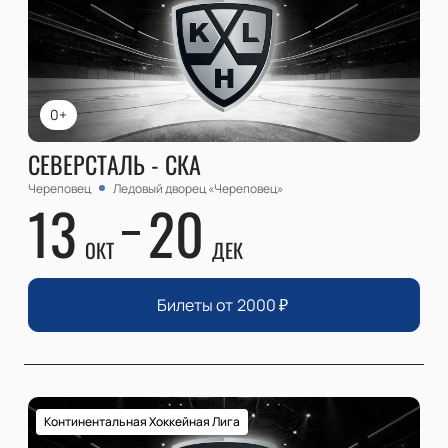
0+
СЕВЕРСТАЛЬ - СКА
Череповец
Ледовый дворец «Череповец»
13
20
ОКТ
ДЕК
Билеты от
2000
₽
Континентальная Хоккейная Лига