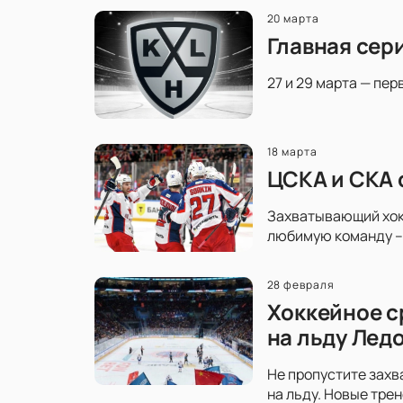
20 марта
Главная сер
27 и 29 марта — пер
18 марта
ЦСКА и СКА 
Захватывающий хокк
любимую команду – 
28 февраля
Хоккейное с
на льду Лед
Не пропустите захв
на льду. Новые тре