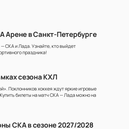
А Арене в Санкт-Петербурге
— СКА и Лада. Узнайте, кто выйдет
портивного праздника!
амках сезона КХЛ
й». Поклонников хоккея ждут яркие игровые
Купить билеты на матч СКА — Лада можно на
ны СКА в сезоне 2027/2028