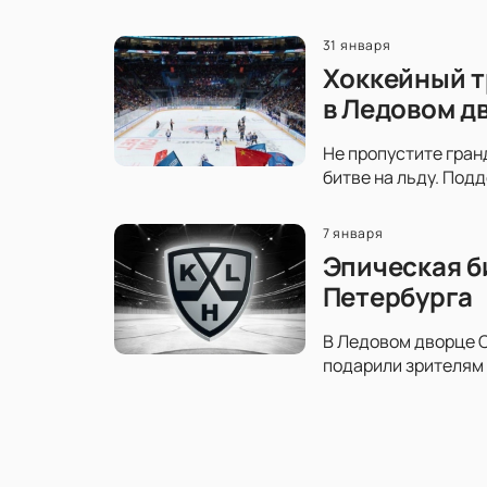
31 января
Хоккейный т
в Ледовом д
Не пропустите гран
битве на льду. Под
7 января
Эпическая б
Петербурга
В Ледовом дворце С
подарили зрителям 