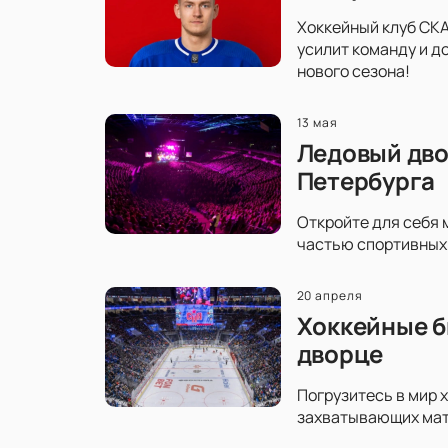
Хоккейный клуб СКА
усилит команду и д
нового сезона!
13 мая
Ледовый дво
Петербурга
Откройте для себя 
частью спортивных 
20 апреля
Хоккейные б
дворце
Погрузитесь в мир 
захватывающих матч