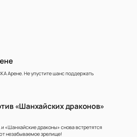
рене
КА Арене. Не упустите шанс поддержать
отив «Шанхайских драконов»
 и «Шанхайские драконы» снова встретятся
уют незабываемое зрелище!