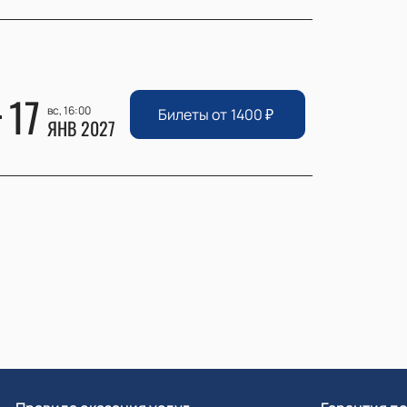
17
вс, 16:00
Билеты от
1400
₽
ЯНВ 2027