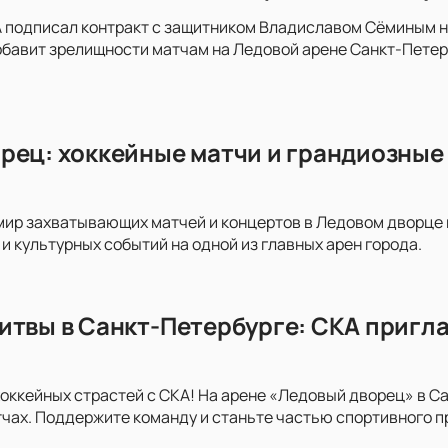
 подписал контракт с защитником Владиславом Сёминым на 
обавит зрелищности матчам на Ледовой арене Санкт-Пете
рец: хоккейные матчи и грандиозные 
мир захватывающих матчей и концертов в Ледовом дворце на
и культурных событий на одной из главных арен города.
итвы в Санкт-Петербурге: СКА пригла
хоккейных страстей с СКА! На арене «Ледовый дворец» в С
ах. Поддержите команду и станьте частью спортивного п