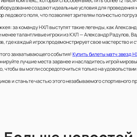
ивный комплекс, который способен вместить более 12 тысяч
оборудование создают идеальные условия для проведения м
р ледового поля, что позволяет зрителям полностью погруз
ккея: за команду НХЛ выступят такие легенды, как Алексан
е менее талантливые игроки из КХЛ — Александр Радулов, В
в, где каждый игрок продемонстрирует свое мастерство и с
этого захватывающего события!
Купить билеты матч звезд Н
ронируйте лучшие места заранее и насладитесь игрой миров
но, чтобы вы могли сосредоточиться только на удовольствии 
ков и станьте частью этого незабываемого спортивного п