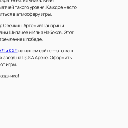
 зрителей. Ее уникальная
атчей такого уровня. Каждое место
иться в атмосферу игры.
др Овечкин, Артемий Панарин и
адим Шипачев и Илья Набоков. Этот
тремление к победе.
ХЛ и КХЛ
на нашем сайте — это ваш
ых звезд на ЦСКА Арене. Оформить
от игры.
раздника!