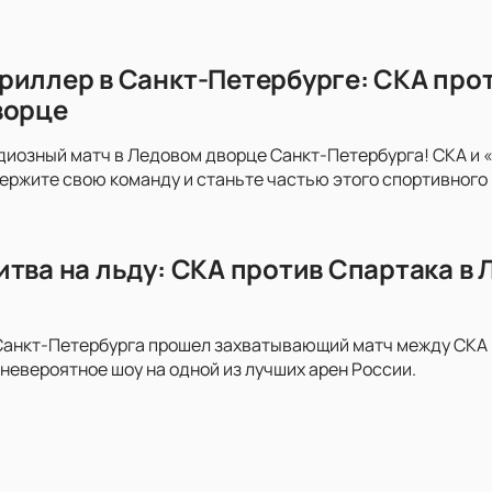
риллер в Санкт-Петербурге: СКА про
ворце
диозный матч в Ледовом дворце Санкт-Петербурга! СКА и 
держите свою команду и станьте частью этого спортивного
итва на льду: СКА против Спартака в
анкт-Петербурга прошел захватывающий матч между СКА и 
невероятное шоу на одной из лучших арен России.