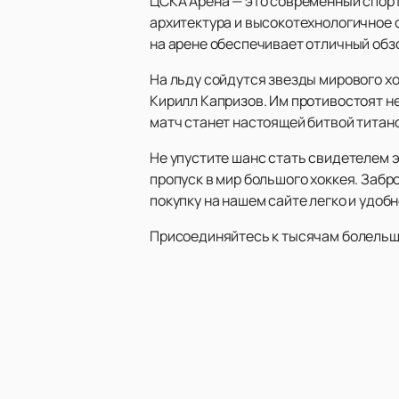
ЦСКА Арена — это современный спорт
архитектура и высокотехнологичное 
на арене обеспечивает отличный обзо
На льду сойдутся звезды мирового хо
Кирилл Капризов. Им противостоят н
матч станет настоящей битвой титано
Не упустите шанс стать свидетелем 
пропуск в мир большого хоккея. Заб
покупку на нашем сайте легко и удоб
Присоединяйтесь к тысячам болельщи