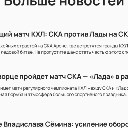
Больше новостей
ий матч КХЛ: СКА против Лады на СК
ккейных страстей на СКА Арене, где встретятся гранды КХЛ 
 ледовой битве. Не пропустите шанс стать частью этого с
ворце пройдет матч СКА — «Лада» в р
имет матч регулярного чемпионата КХЛ между СКА и «Ладо
ая борьба и атмосфера большого спортивного праздника. 
 Владислава Сёмина: усиление оборо