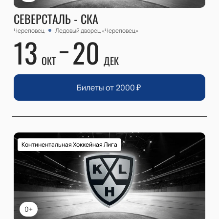
СЕВЕРСТАЛЬ - СКА
Череповец
Ледовый дворец «Череповец»
13
20
ОКТ
ДЕК
Билеты от
2000
₽
Континентальная Хоккейная Лига
0+