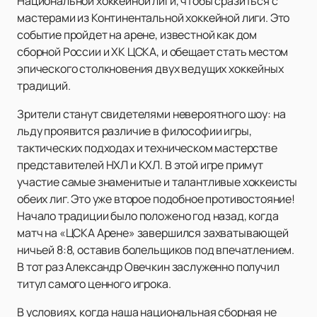
Национальной хоккейной лиги, чтобы сразиться с
мастерами из Континентальной хоккейной лиги. Это
событие пройдет на арене, известной как дом
сборной России и ХК ЦСКА, и обещает стать местом
эпического столкновения двух ведущих хоккейных
традиций.
Зрители станут свидетелями невероятного шоу: на
льду проявится различие в философии игры,
тактических подходах и техническом мастерстве
представителей НХЛ и КХЛ. В этой игре примут
участие самые знаменитые и талантливые хоккеисты
обеих лиг. Это уже второе подобное противостояние!
Начало традиции было положено год назад, когда
матч на «ЦСКА Арене» завершился захватывающей
ничьей 8:8, оставив болельщиков под впечатлением.
В тот раз Александр Овечкин заслуженно получил
титул самого ценного игрока.
В условиях, когда наша национальная сборная не