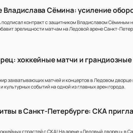
 Владислава Сёмина: усиление оборо
 подписал контракт с защитником Владиславом Сёминым на 
обавит зрелищности матчам на Ледовой арене Санкт-Пете
рец: хоккейные матчи и грандиозные 
мир захватывающих матчей и концертов в Ледовом дворце на
и культурных событий на одной из главных арен города.
итвы в Санкт-Петербурге: СКА пригла
хоккейных страстей с СКА! На арене «Ледовый дворец» в С