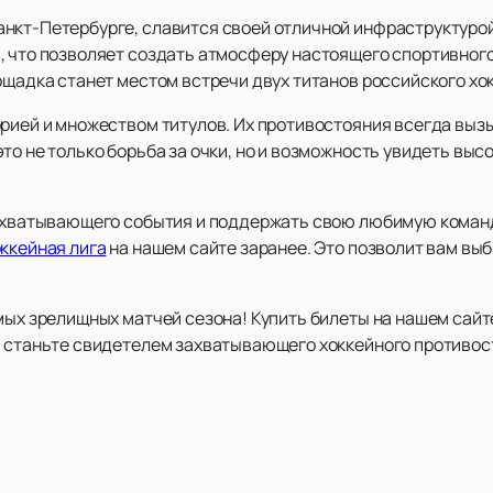
нкт-Петербурге, славится своей отличной инфраструктурой
, что позволяет создать атмосферу настоящего спортивного
ощадка станет местом встречи двух титанов российского хок
орией и множеством титулов. Их противостояния всегда выз
то не только борьба за очки, но и возможность увидеть вы
 захватывающего события и поддержать свою любимую коман
оккейная лига
на нашем сайте заранее. Это позволит вам выб
мых зрелищных матчей сезона! Купить билеты на нашем сайте
и станьте свидетелем захватывающего хоккейного противос