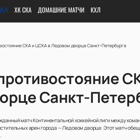
УБА
ХК СКА
ДОМАШНИЕ МАТЧИ
КХЛ
востояние СКА и ЦСКА в Ледовом дворце Санкт-Петербурга
противостояние СК
орце Санкт-Петер
жданный матч Континентальной хоккейной лиги между кома
естительных арен города — Ледовом дворце. Этот матч обе
.