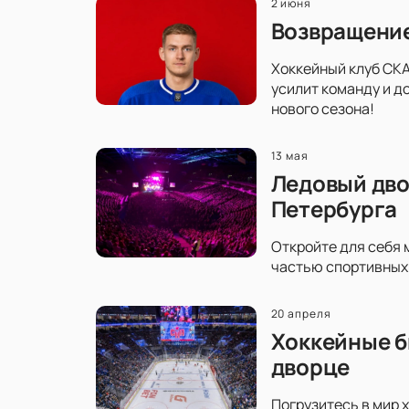
2 июня
Возвращение
Хоккейный клуб СКА
усилит команду и д
нового сезона!
13 мая
Ледовый дво
Петербурга
Откройте для себя 
частью спортивных 
20 апреля
Хоккейные б
дворце
Погрузитесь в мир 