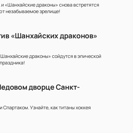
 и «Шанхайские драконы» снова встретятся
уют незабываемое зрелище!
тив «Шанхайских драконов»
«Шанхайские драконы» сойдутся в эпической
 праздника!
 Ледовом дворце Санкт-
Спартаком. Узнайте, как титаны хоккея