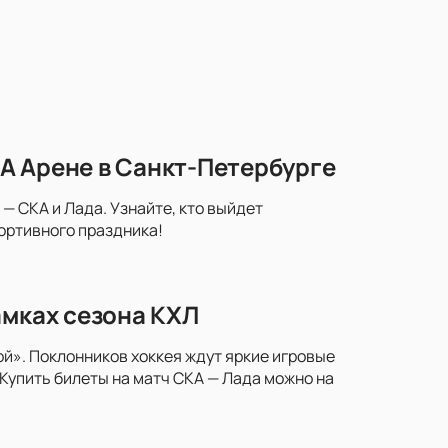
А Арене в Санкт-Петербурге
— СКА и Лада. Узнайте, кто выйдет
портивного праздника!
амках сезона КХЛ
й». Поклонников хоккея ждут яркие игровые
Купить билеты на матч СКА — Лада можно на