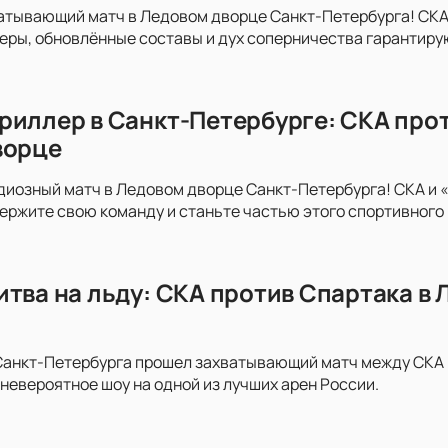
атывающий матч в Ледовом дворце Санкт-Петербурга! СКА
неры, обновлённые составы и дух соперничества гарантир
риллер в Санкт-Петербурге: СКА про
ворце
диозный матч в Ледовом дворце Санкт-Петербурга! СКА и 
держите свою команду и станьте частью этого спортивного
итва на льду: СКА против Спартака в
анкт-Петербурга прошел захватывающий матч между СКА и 
невероятное шоу на одной из лучших арен России.