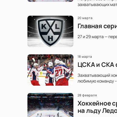
захватывающих матч
20 марта
Главная сер
27 и 29 марта — пер
18 марта
ЦСКА и СКА 
Захватывающий хокк
любимую команду – 
28 февраля
Хоккейное с
на льду Лед