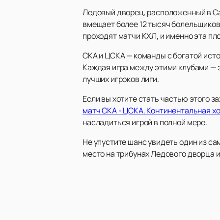
Ледовый дворец, расположенный в Са
вмещает более 12 тысяч болельщиков
проходят матчи КХЛ, и именно эта пл
СКА и ЦСКА — команды с богатой ист
Каждая игра между этими клубами — э
лучших игроков лиги.
Если вы хотите стать частью этого
матч СКА - ЦСКА. Континентальная х
насладиться игрой в полной мере.
Не упустите шанс увидеть один из са
место на трибунах Ледового дворца 