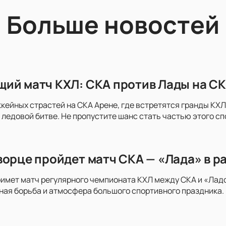
Больше новостей
ий матч КХЛ: СКА против Лады на СК
ккейных страстей на СКА Арене, где встретятся гранды КХЛ 
 ледовой битве. Не пропустите шанс стать частью этого с
ворце пройдет матч СКА — «Лада» в р
имет матч регулярного чемпионата КХЛ между СКА и «Ладо
ая борьба и атмосфера большого спортивного праздника. 