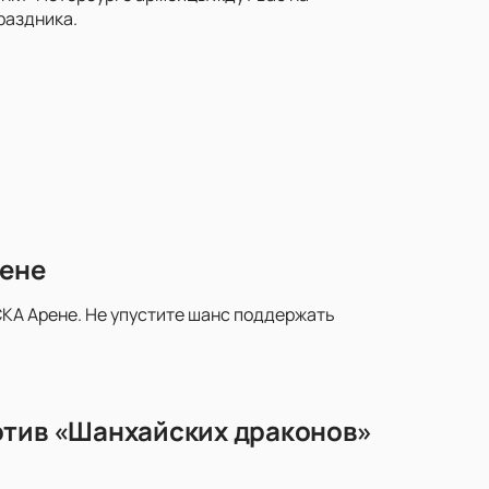
раздника.
рене
КА Арене. Не упустите шанс поддержать
отив «Шанхайских драконов»