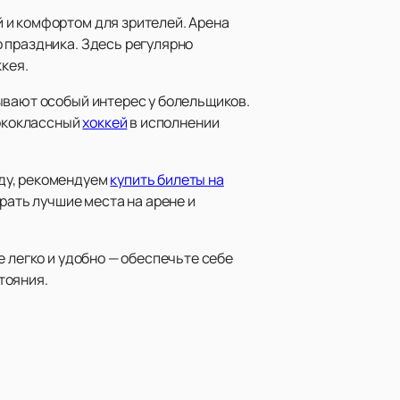
 и комфортом для зрителей. Арена
 праздника. Здесь регулярно
кея.
ывают особый интерес у болельщиков.
сококлассный
хоккей
в исполнении
ду, рекомендуем
купить билеты на
рать лучшие места на арене и
 легко и удобно — обеспечьте себе
тояния.