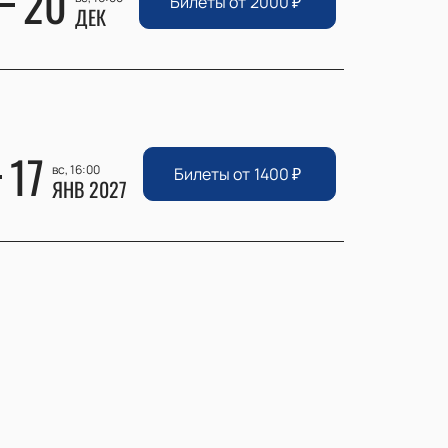
20
Билеты от
2000
₽
ДЕК
17
вс, 16:00
Билеты от
1400
₽
ЯНВ 2027