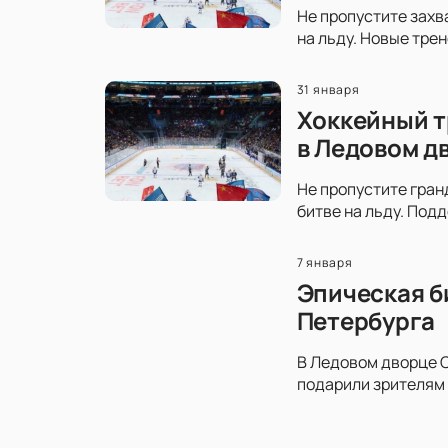
Не пропустите захв
на льду. Новые тре
31 января
Хоккейный т
в Ледовом д
Не пропустите гран
битве на льду. Под
7 января
Эпическая б
Петербурга
В Ледовом дворце С
подарили зрителям 