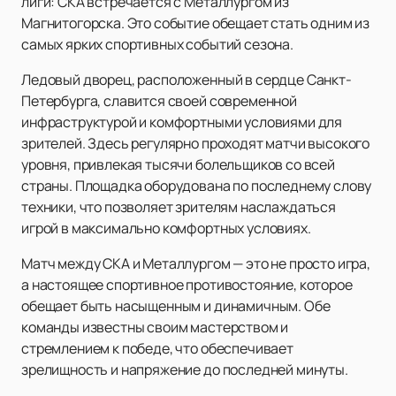
лиги: СКА встречается с Металлургом из
Магнитогорска. Это событие обещает стать одним из
самых ярких спортивных событий сезона.
Ледовый дворец, расположенный в сердце Санкт-
Петербурга, славится своей современной
инфраструктурой и комфортными условиями для
зрителей. Здесь регулярно проходят матчи высокого
уровня, привлекая тысячи болельщиков со всей
страны. Площадка оборудована по последнему слову
техники, что позволяет зрителям наслаждаться
игрой в максимально комфортных условиях.
Матч между СКА и Металлургом — это не просто игра,
а настоящее спортивное противостояние, которое
обещает быть насыщенным и динамичным. Обе
команды известны своим мастерством и
стремлением к победе, что обеспечивает
зрелищность и напряжение до последней минуты.