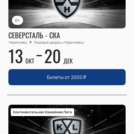
0+
СЕВЕРСТАЛЬ - СКА
Череповец
Ледовый дворец «Череповец»
13
20
ОКТ
ДЕК
Билеты от
2000
₽
Континентальная Хоккейная Лига