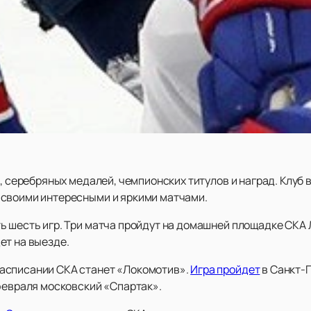
а, серебряных медалей, чемпионских титулов и наград. Клуб
 своими интересными и яркими матчами.
ь шесть игр. Три матча пройдут на домашней площадке СКА 
ет на выезде.
асписании СКА станет «Локомотив».
Игра пройдет
в Санкт-П
6 февраля московский «Спартак».