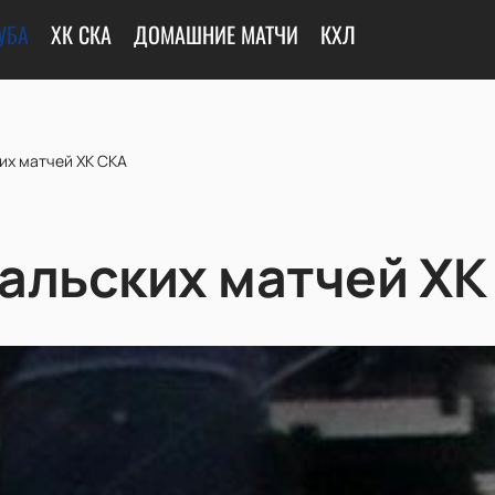
УБА
ХК СКА
ДОМАШНИЕ МАТЧИ
КХЛ
их матчей ХК СКА
альских матчей ХК