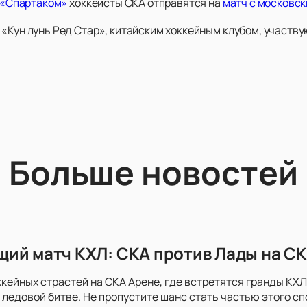
 «Спартаком»
хоккеисты СКА отправятся на
матч с московс
 «Кун лунь Ред Стар», китайским хоккейным клубом, участв
Больше новостей
ий матч КХЛ: СКА против Лады на СК
ккейных страстей на СКА Арене, где встретятся гранды КХЛ 
 ледовой битве. Не пропустите шанс стать частью этого с