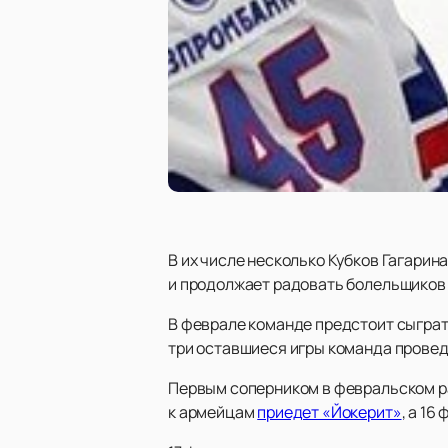
В их числе несколько Кубков Гагарин
и продолжает радовать болельщиков
В феврале команде предстоит сыграт
три оставшиеся игры команда провед
Первым соперником в февральском р
к армейцам
приедет «Йокерит»
, а 1