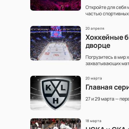
Откройте для себя 
частью спортивных 
20 апреля
Хоккейные б
дворце
Погрузитесь в мир 
захватывающих матч
20 марта
Главная сер
27 и 29 марта — пер
18 марта