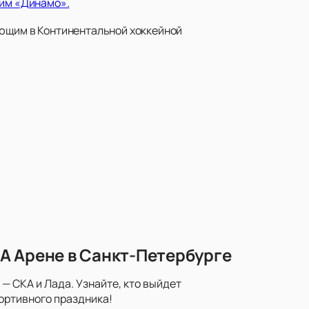
ким «Динамо».
ующим в Континентальной хоккейной
А Арене в Санкт-Петербурге
— СКА и Лада. Узнайте, кто выйдет
портивного праздника!