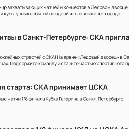
мир захватывающих матчей и концертов в Ледовом дворце на
и культурных событий на одной из главных арен города.
итвы в Санкт-Петербурге: СКА пригла
хоккейных страстей с СКА! На арене «Ледовый дворец» в С
ах. Поддержите команду и станьте частью спортивного п
ия старта: СКА принимает ЦСКА
вые матчи 1/8 финала Кубка Гагарина в Санкт-Петербурге.