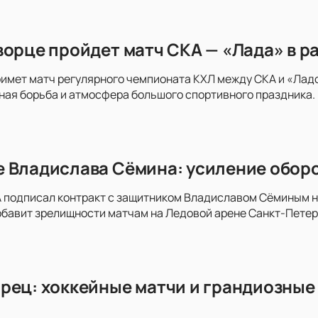
ворце пройдет матч СКА — «Лада» в р
имет матч регулярного чемпионата КХЛ между СКА и «Ладо
ая борьба и атмосфера большого спортивного праздника. 
 Владислава Сёмина: усиление оборо
 подписал контракт с защитником Владиславом Сёминым на 
обавит зрелищности матчам на Ледовой арене Санкт-Пете
рец: хоккейные матчи и грандиозные 