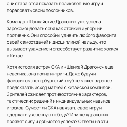
они стараются показать великолепную игру и
порадовать своих поклонников.
Команда «Шанхайские Драконы» уже успела
зарекомендовать себя как стойкий и упорный
противник. Они способны удивить любого фаворита
своей самоотдачей и дисциплиной на льду, что
вызывает уважение и способствует развитию хоккея
в Китае.
Хотя история встреч СКА и «Шанхай Дрэгонс» еще
невелика, она полна интриги. Даже будучи
фаворитом, петербургский клуб не может заранее
предсказать исход матчей с китайской командой.
Зрителей ожидает противостояние характеров,
тактических решений и индивидуальных навыков
игроков. Сумеет ли СКА навязать свою игру и
одержать уверенную победу? Или же «драконы»
проявят силу и добьются успеха? Ответы на эти