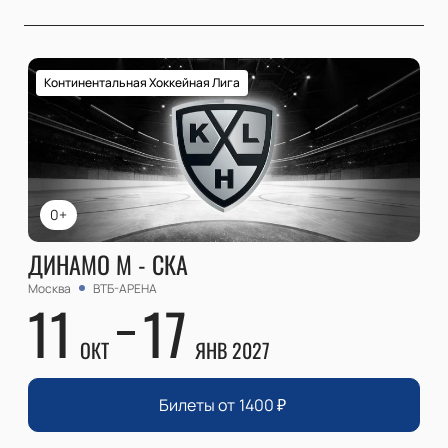
Континентальная Хоккейная Лига
0+
ДИНАМО М - СКА
Москва
ВТБ-АРЕНА
11
17
ОКТ
ЯНВ 2027
Билеты от
1400
₽