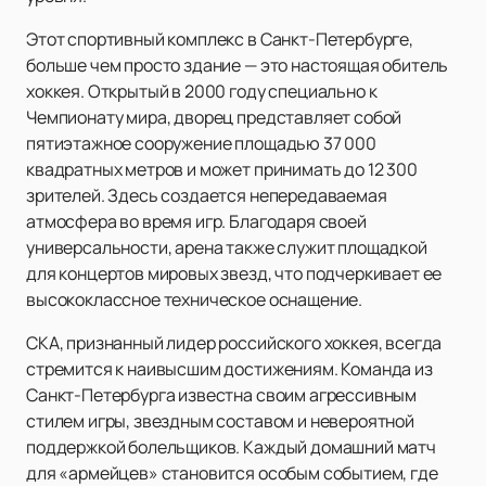
Этот спортивный комплекс в Санкт-Петербурге,
больше чем просто здание — это настоящая обитель
хоккея. Открытый в 2000 году специально к
Чемпионату мира, дворец представляет собой
пятиэтажное сооружение площадью 37 000
квадратных метров и может принимать до 12 300
зрителей. Здесь создается непередаваемая
атмосфера во время игр. Благодаря своей
универсальности, арена также служит площадкой
для концертов мировых звезд, что подчеркивает ее
высококлассное техническое оснащение.
СКА, признанный лидер российского хоккея, всегда
стремится к наивысшим достижениям. Команда из
Санкт-Петербурга известна своим агрессивным
стилем игры, звездным составом и невероятной
поддержкой болельщиков. Каждый домашний матч
для «армейцев» становится особым событием, где