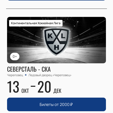
Континентальная Хоккейная Лига
0+
СЕВЕРСТАЛЬ - СКА
Череповец
Ледовый дворец «Череповец»
13
20
ОКТ
ДЕК
Билеты от
2000
₽