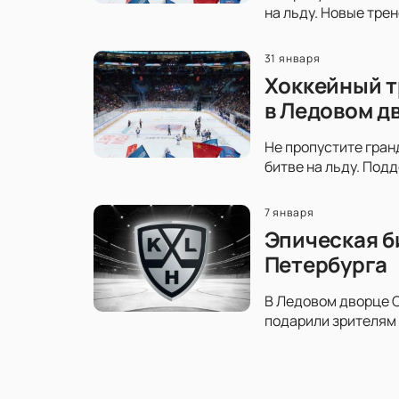
на льду. Новые тре
31 января
Хоккейный т
в Ледовом д
Не пропустите гран
битве на льду. Под
7 января
Эпическая б
Петербурга
В Ледовом дворце С
подарили зрителям 