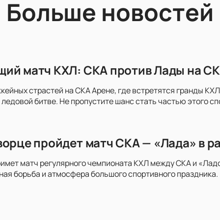
Больше новостей
ий матч КХЛ: СКА против Лады на СК
ккейных страстей на СКА Арене, где встретятся гранды КХЛ 
 ледовой битве. Не пропустите шанс стать частью этого с
ворце пройдет матч СКА — «Лада» в р
имет матч регулярного чемпионата КХЛ между СКА и «Ладо
ая борьба и атмосфера большого спортивного праздника. 