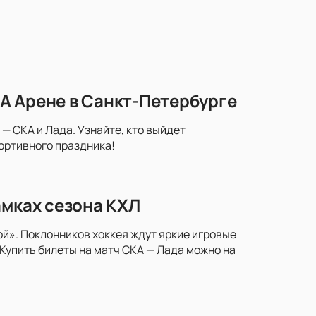
А Арене в Санкт-Петербурге
— СКА и Лада. Узнайте, кто выйдет
портивного праздника!
амках сезона КХЛ
й». Поклонников хоккея ждут яркие игровые
Купить билеты на матч СКА — Лада можно на