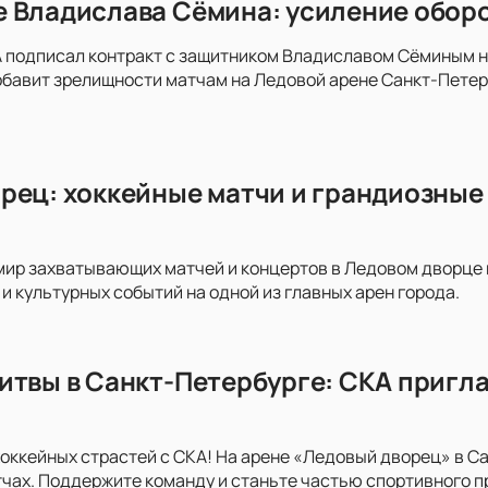
 Владислава Сёмина: усиление оборо
 подписал контракт с защитником Владиславом Сёминым на 
обавит зрелищности матчам на Ледовой арене Санкт-Пете
рец: хоккейные матчи и грандиозные 
мир захватывающих матчей и концертов в Ледовом дворце на
и культурных событий на одной из главных арен города.
итвы в Санкт-Петербурге: СКА пригла
хоккейных страстей с СКА! На арене «Ледовый дворец» в С
ах. Поддержите команду и станьте частью спортивного п