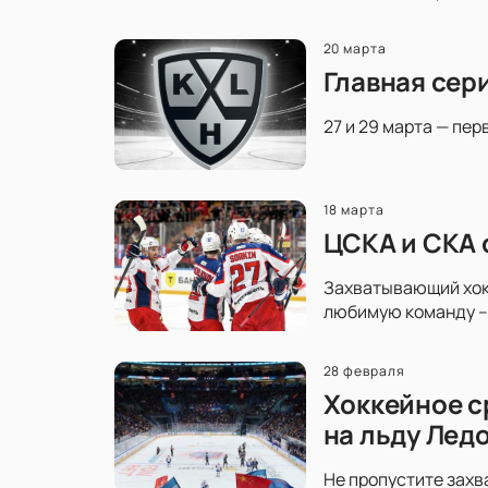
20 марта
Главная сер
27 и 29 марта — пер
18 марта
ЦСКА и СКА 
Захватывающий хокк
любимую команду – 
28 февраля
Хоккейное с
на льду Лед
Не пропустите захв