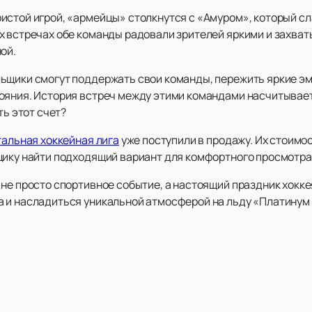
истой игрой, «армейцы» столкнутся с «Амуром», который с
х встречах обе команды радовали зрителей яркими и захв
ой.
ьщики смогут поддержать свои команды, пережить яркие эм
ояния. История встреч между этими командами насчитывает
ть этот счет?
тальная хоккейная лига
уже поступили в продажу. Их стоимо
щику найти подходящий вариант для комфортного просмотра
не просто спортивное событие, а настоящий праздник хокке
 и насладиться уникальной атмосферой на льду «Платинум