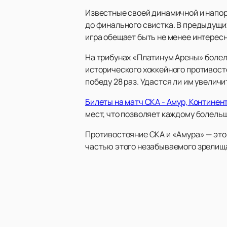
Известные своей динамичной и напор
до финального свистка. В предыдущи
игра обещает быть не менее интересн
На трибунах «Платинум Арены» болел
исторического хоккейного противост
победу 28 раз. Удастся ли им увеличи
Билеты на матч СКА - Амур, Континен
мест, что позволяет каждому болель
Противостояние СКА и «Амура» — это 
частью этого незабываемого зрелища