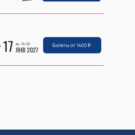
17
вс, 16:00
Билеты от
1400
₽
ЯНВ 2027