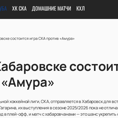
УБА
ХК СКА
ДОМАШНИЕ МАТЧИ
КХЛ
овске состоится игра СКА против «Амура»
Хабаровске состои
 «Амура»
ной хоккейной лиги, СКА, отправляется в Хабаровск для вс
Гагарина, их выступления в сезоне 2025/2026 пока не отли
од в плей-офф, и матч с хабаровчанами — это шанс укрепить