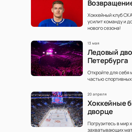
Возвращение
Хоккейный клуб СКА
усилит команду и д
нового сезона!
13 мая
Ледовый дво
Петербурга
Откройте для себя 
частью спортивных 
20 апреля
Хоккейные б
дворце
Погрузитесь в мир 
захватывающих матч