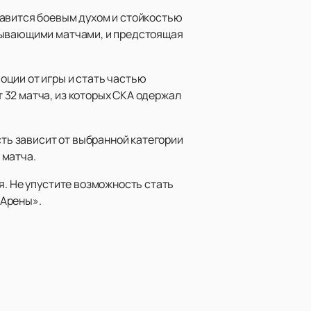
лавится боевым духом и стойкостью
атывающими матчами, и предстоящая
оции от игры и стать частью
 32 матча, из которых СКА одержал
сть зависит от выбранной категории
 матча.
я. Не упустите возможность стать
 Арены».