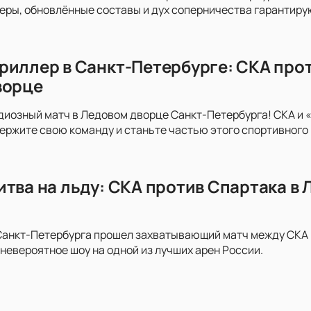
неры, обновлённые составы и дух соперничества гарантир
риллер в Санкт-Петербурге: СКА про
ворце
диозный матч в Ледовом дворце Санкт-Петербурга! СКА и 
держите свою команду и станьте частью этого спортивного
итва на льду: СКА против Спартака в
анкт-Петербурга прошел захватывающий матч между СКА и 
невероятное шоу на одной из лучших арен России.