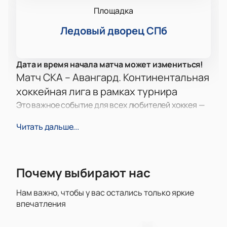
Площадка
Ледовый дворец СПб
Дата и время начала матча может измениться!
Матч СКА – Авангард. Континентальная
хоккейная лига в рамках турнира
Это важное событие для всех любителей хоккея —
встреча команд СКА и Авангард в рамках
Читать дальше...
Континентальной хоккейной лиги. Здесь
встретятся сильнейшие коллективы России, а
каждый поединок приносит болельщикам яркие
впечатления и атмосферу настоящего спортивного
Почему выбирают нас
праздника. На льду сыграют два известных клуба,
чьи встречи становятся украшением сезона и
Нам важно, чтобы у вас остались только яркие
запоминаются зрителям надолго. Захватывающая
впечатления
борьба, скорость игры и напряжённая атмосфера
подарят каждому настоящее удовольствие от