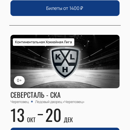
Билеты от
1400
₽
Континентальная Хоккейная Лига
0+
СЕВЕРСТАЛЬ - СКА
Череповец
Ледовый дворец «Череповец»
13
20
ОКТ
ДЕК