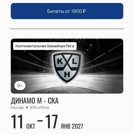
Билеты от
1900
₽
Континентальная Хоккейная Лига
0+
ДИНАМО М - СКА
Москва
ВТБ-АРЕНА
11
17
ОКТ
ЯНВ 2027